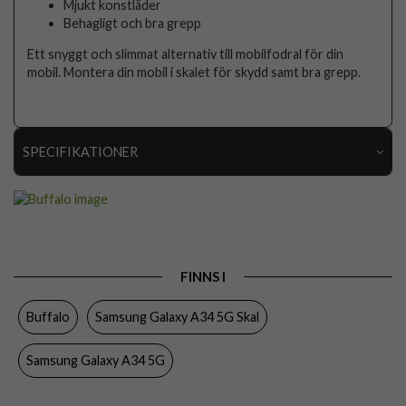
Mjukt konstläder
Behagligt och bra grepp
Ett snyggt och slimmat alternativ till mobilfodral för din
mobil. Montera din mobil i skalet för skydd samt bra grepp.
SPECIFIKATIONER
Artikelnummer
101680
Passar till
Samsung Galaxy A34 5G
Produkttyp
Skal
FINNS I
Egenskaper
Greppvänlig
Buffalo
Samsung Galaxy A34 5G Skal
Färg
Svart
Material
Hårdplast (PC), Konstläder
Samsung Galaxy A34 5G
Varumärke
Buffalo