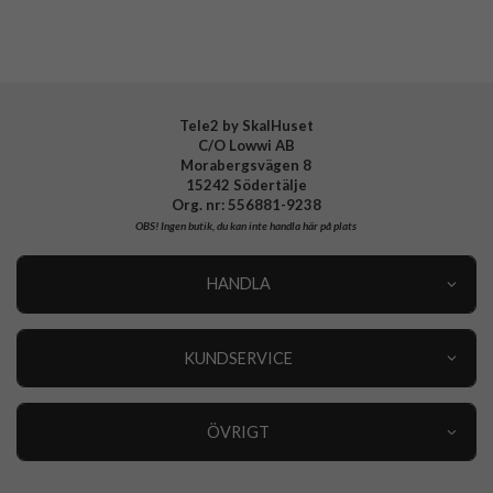
Tillverkarens art nr
590105
EAN
7319925901051
Tele2 by SkalHuset
C/O Lowwi AB
Morabergsvägen 8
15242 Södertälje
Org. nr: 556881-9238
OBS!
Ingen butik, du kan inte handla här på plats
HANDLA
Outlet
Nyheter
KUNDSERVICE
Varumärken
Kundservice
Specialkategorier
90 dagars öppet köp
ÖVRIGT
Köpevillkor
Om oss
Retur