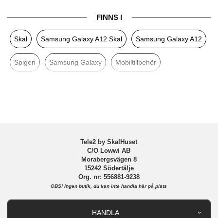
Produkttyp
Skal
FINNS I
Egenskaper
Trådlös laddning-kompatibel
Skal
Samsung Galaxy A12 Skal
Samsung Galaxy A12
Färg
Svart
Material
Mjukplast (TPU)
Spigen
Samsung Galaxy
Mobiltillbehör
Varumärke
Spigen
Tillverkarens art nr
ACS02786
EAN
8809756645785
Tele2 by SkalHuset
C/O Lowwi AB
Morabergsvägen 8
15242 Södertälje
Org. nr: 556881-9238
OBS!
Ingen butik, du kan inte handla här på plats
HANDLA