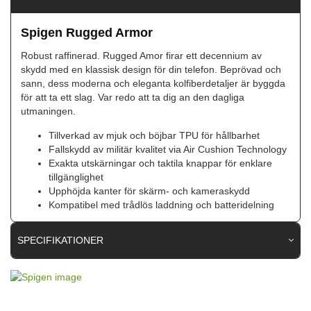
Spigen Rugged Armor
Robust raffinerad. Rugged Amor firar ett decennium av
skydd med en klassisk design för din telefon. Beprövad och
sann, dess moderna och eleganta kolfiberdetaljer är byggda
för att ta ett slag. Var redo att ta dig an den dagliga
utmaningen.
Tillverkad av mjuk och böjbar TPU för hållbarhet
Fallskydd av militär kvalitet via Air Cushion Technology
Exakta utskärningar och taktila knappar för enklare
tillgänglighet
Upphöjda kanter för skärm- och kameraskydd
Kompatibel med trådlös laddning och batteridelning
SPECIFIKATIONER
Artikelnummer
56333
Passar till
Samsung Galaxy A12