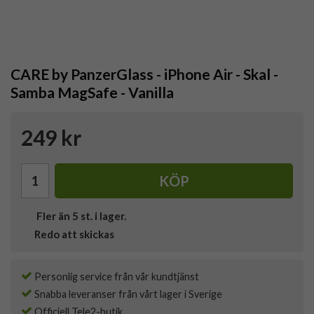
CARE by PanzerGlass - iPhone Air - Skal -
Samba MagSafe - Vanilla
249 kr
KÖP
Fler än 5 st. i lager.
Redo att skickas
Personlig service från vår kundtjänst
Snabba leveranser från vårt lager i Sverige
Officiell Tele2-butik