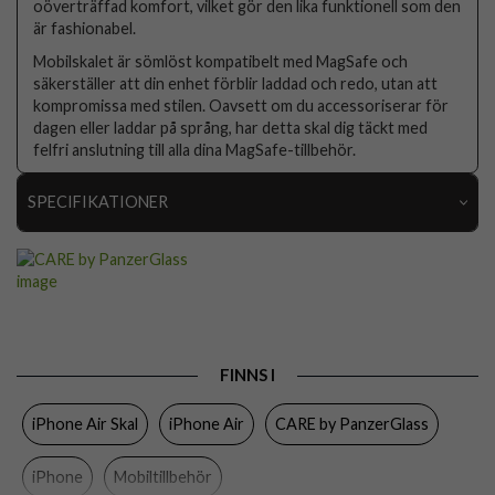
oöverträffad komfort, vilket gör den lika funktionell som den
är fashionabel.
Mobilskalet är sömlöst kompatibelt med MagSafe och
säkerställer att din enhet förblir laddad och redo, utan att
kompromissa med stilen. Oavsett om du accessoriserar för
dagen eller laddar på språng, har detta skal dig täckt med
felfri anslutning till alla dina MagSafe-tillbehör.
SPECIFIKATIONER
Artikelnummer
108778
Passar till
iPhone Air
Produkttyp
Skal
Egenskaper
MagSafe-kompatibel
FINNS I
Färg
Beige
iPhone Air Skal
iPhone Air
CARE by PanzerGlass
Material
Hårdplast (PC), Mjukplast (TPU)
iPhone
Mobiltillbehör
Varumärke
CARE by PanzerGlass