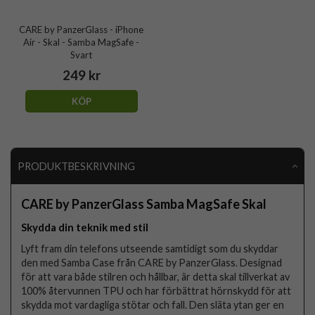
CARE by PanzerGlass - iPhone
Air - Skal - Samba MagSafe -
Svart
249 kr
KÖP
PRODUKTBESKRIVNING
CARE by PanzerGlass Samba MagSafe Skal
Skydda din teknik med stil
Lyft fram din telefons utseende samtidigt som du skyddar
den med Samba Case från CARE by PanzerGlass. Designad
för att vara både stilren och hållbar, är detta skal tillverkat av
100% återvunnen TPU och har förbättrat hörnskydd för att
skydda mot vardagliga stötar och fall. Den släta ytan ger en