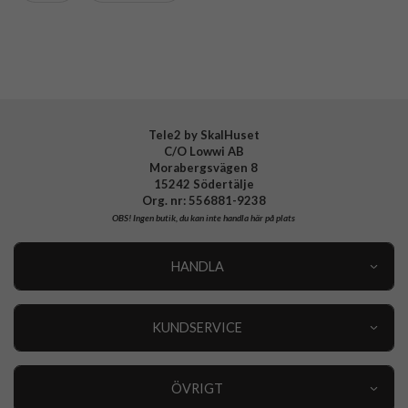
Tillverkarens art nr
CR21761
EAN
5715685027161
Tele2 by SkalHuset
C/O Lowwi AB
Morabergsvägen 8
15242 Södertälje
Org. nr: 556881-9238
OBS!
Ingen butik, du kan inte handla här på plats
HANDLA
Outlet
Nyheter
KUNDSERVICE
Varumärken
Kundservice
Specialkategorier
90 dagars öppet köp
ÖVRIGT
Köpevillkor