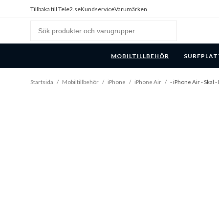
Tillbaka till Tele2.se
Kundservice
Varumärken
MOBILTILLBEHÖR
SURFPLAT
Startsida
/
Mobiltillbehör
/
iPhone
/
iPhone Air
/
- iPhone Air - Skal