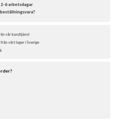
 2-6 arbetsdagar
beställningsvara?
från vår kundtjänst
från vårt lager i Sverige
ik
order?