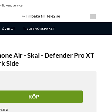
nlig kundservice
↪️ Tillbaka till Tele2.se
ÖVRIGT
TILLBEHÖRSPAKET
hone Air - Skal - Defender Pro XT
k Side
KÖP
svara