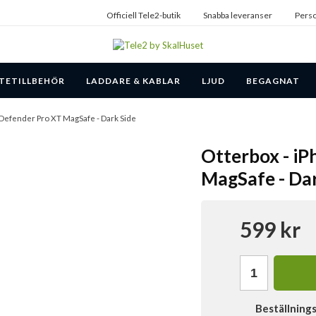
Officiell Tele2-butik
Snabba leveranser
Perso
TETILLBEHÖR
LADDARE & KABLAR
LJUD
BEGAGNAT
 - Defender Pro XT MagSafe - Dark Side
Otterbox - iP
MagSafe - Dar
599 kr
Beställning