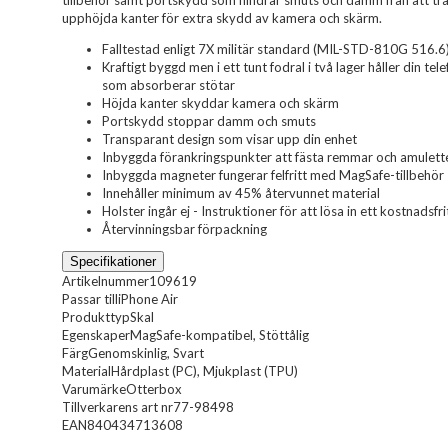
tillbehör samt portskydd som hindrar smuts och damm från att trä
upphöjda kanter för extra skydd av kamera och skärm.
Falltestad enligt 7X militär standard (MIL-STD-810G 516.6
Kraftigt byggd men i ett tunt fodral i två lager håller din 
som absorberar stötar
Höjda kanter skyddar kamera och skärm
Portskydd stoppar damm och smuts
Transparant design som visar upp din enhet
Inbyggda förankringspunkter att fästa remmar och amulette
Inbyggda magneter fungerar felfritt med MagSafe-tillbehör
Innehåller minimum av 45% återvunnet material
Holster ingår ej - Instruktioner för att lösa in ett kostnadsfr
Återvinningsbar förpackning
Specifikationer
Artikelnummer
109619
Passar till
iPhone Air
Produkttyp
Skal
Egenskaper
MagSafe-kompatibel, Stöttålig
Färg
Genomskinlig, Svart
Material
Hårdplast (PC), Mjukplast (TPU)
Varumärke
Otterbox
Tillverkarens art nr
77-98498
EAN
840434713608