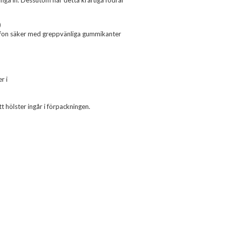
nga in. Dessutom har detta kraftiga fodral
)
telefon säker med greppvänliga gummikanter
r i
itt hölster ingår i förpackningen.