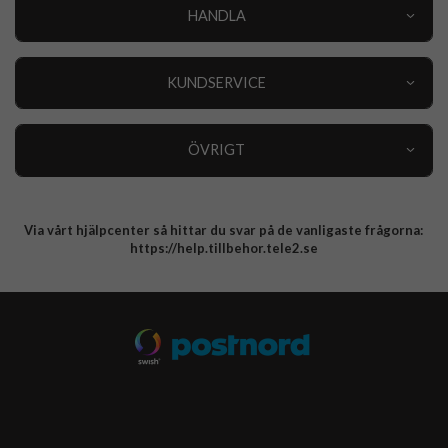
HANDLA
Outlet
Nyheter
KUNDSERVICE
Varumärken
Kundservice
Specialkategorier
90 dagars öppet köp
ÖVRIGT
Köpevillkor
Om oss
Retur
Om cookies
Via vårt hjälpcenter så hittar du svar på de vanligaste frågorna:
Integritetspolicy
https://help.tillbehor.tele2.se