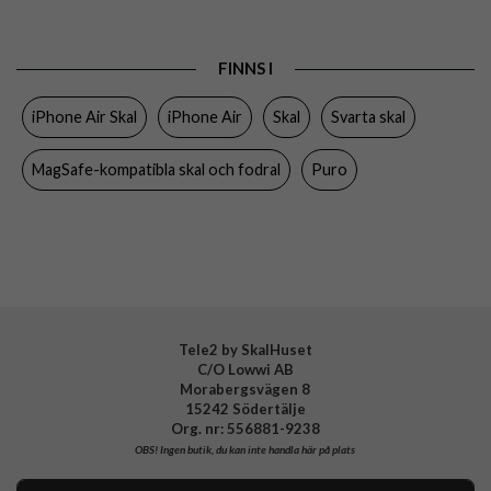
Passar till
iPhone Air
Produkttyp
Skal
FINNS I
Egenskaper
MagSafe-kompatibel
iPhone Air Skal
iPhone Air
Skal
Svarta skal
Färg
Genomskinlig, Svart
Material
Hårdplast (PC), Mjukplast (TPU)
MagSafe-kompatibla skal och fodral
Puro
Varumärke
Puro
Tillverkarens art nr
PUIPC1766DAYLBLK
EAN
8018417525575
Tele2 by SkalHuset
C/O Lowwi AB
Morabergsvägen 8
15242 Södertälje
Org. nr: 556881-9238
OBS!
Ingen butik, du kan inte handla här på plats