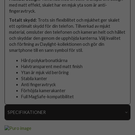
med matt effekt, skalet har en mjuk yta som är anti-
fingeravtryck.
Totalt skydd:
Trots sin flexibilitet och mjukhet ger skalet
ett optimalt skydd för din telefon. Tillverkad av mjukt
material, omsluter den telefonen och kameran helt och hållet
och skyddar den genom de upphöjda kanterna. Välj kvalitet
och förfining av Daylight-kollektionen och gör din
smartphone till en sann symbol för stil.
Hård polykarbonatkärna
Halvtransparent med matt finish
Ytan är mjuk vid beröring
Stabila kanter
Anti fingeravtryck
Förhöjda kamerakanter
Full MagSafe-kompatibilitet
SPECIFIKATIONER
Artikelnummer
111542