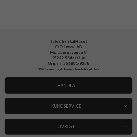
Tillverkarens art nr
WALLY1153
EAN
8021735223207
Tele2 by SkalHuset
C/O Lowwi AB
Morabergsvägen 8
15242 Södertälje
Org. nr: 556881-9238
OBS!
Ingen butik, du kan inte handla här på plats
HANDLA
Outlet
Nyheter
KUNDSERVICE
Varumärken
Kundservice
Specialkategorier
90 dagars öppet köp
ÖVRIGT
Köpevillkor