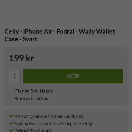
Celly - iPhone Air - Fodral - Wally Wallet
Case - Svart
199 kr
KÖP
Fler än 5 st. i lager.
Redo att skickas
Personlig service från vår kundtjänst
Snabba leveranser från vårt lager i Sverige
Officiell Tele2-butik