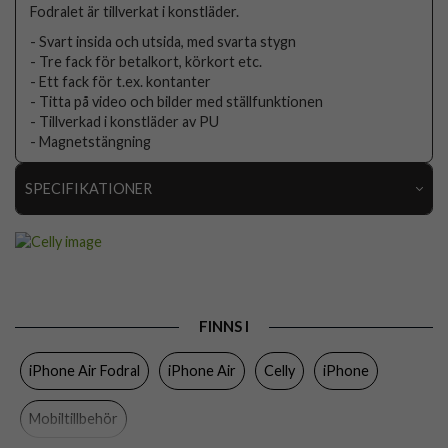
Fodralet är tillverkat i konstläder.
- Svart insida och utsida, med svarta stygn
- Tre fack för betalkort, körkort etc.
- Ett fack för t.ex. kontanter
- Titta på video och bilder med ställfunktionen
- Tillverkad i konstläder av PU
- Magnetstängning
SPECIFIKATIONER
Artikelnummer
108961
Passar till
iPhone Air
Produkttyp
Fodral
FINNS I
Egenskaper
Kortfack, Stativfunktion
iPhone Air Fodral
iPhone Air
Celly
iPhone
Färg
Svart
Material
Konstläder, Mjukplast (TPU)
Mobiltillbehör
Varumärke
Celly