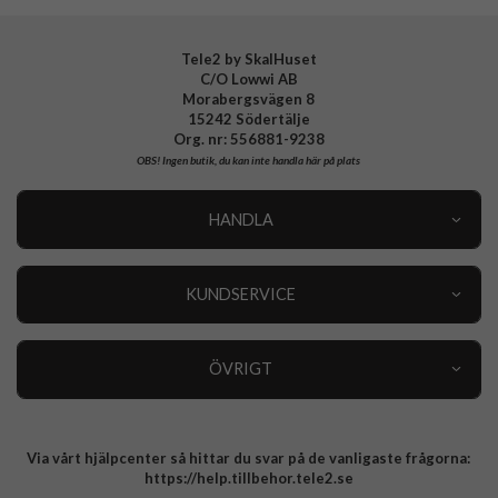
EAN
7340196220947
Tele2 by SkalHuset
C/O Lowwi AB
Morabergsvägen 8
15242 Södertälje
Org. nr: 556881-9238
OBS!
Ingen butik, du kan inte handla här på plats
HANDLA
Outlet
Nyheter
KUNDSERVICE
Varumärken
Kundservice
Specialkategorier
90 dagars öppet köp
ÖVRIGT
Köpevillkor
Om oss
Retur
Om cookies
Via vårt hjälpcenter så hittar du svar på de vanligaste frågorna:
Integritetspolicy
https://help.tillbehor.tele2.se