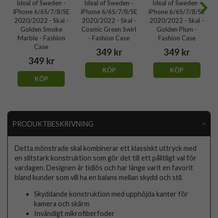
Ideal of Sweden -
Ideal of Sweden -
Ideal of Sweden -
iPhone 6/6S/7/8/SE
iPhone 6/6S/7/8/SE
iPhone 6/6S/7/8/SE
2020/2022 - Skal -
2020/2022 - Skal -
2020/2022 - Skal -
Golden Smoke
Cosmic Green Swirl
Golden Plum -
Marble - Fashion
- Fashion Case
Fashion Case
Case
349 kr
349 kr
349 kr
KÖP
KÖP
KÖP
PRODUKTBESKRIVNING
Detta mönstrade skal kombinerar ett klassiskt uttryck med
en slitstark konstruktion som gör det till ett pålitligt val för
vardagen. Designen är tidlös och har länge varit en favorit
bland kunder som vill ha en balans mellan skydd och stil.
Skyddande konstruktion med upphöjda kanter för
kamera och skärm
Invändigt mikrofiberfoder