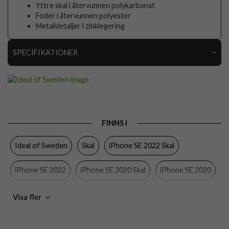
Yttre skal i återvunnen polykarbonat
Foder i återvunnen polyester
Metalldetaljer i zinklegering
SPECIFIKATIONER
Artikelnummer
104554
Passar
iPhone 6/6S, iPhone 7, iPhone 8, iPhone SE 2020,
till
iPhone SE 2022
Produkttyp
Skal
FINNS I
Egenskaper
Trådlös laddning-kompatibel
Ideal of Sweden
Skal
iPhone SE 2022 Skal
Färg
Flerfärgad
iPhone SE 2022
iPhone SE 2020 Skal
iPhone SE 2020
Material
Hårdplast (PC)
Varumärke
Ideal of Sweden
iPhone 8 Skal
iPhone 6/6s Skal
iPhone 7 Skal
Visa fler
Tillverkarens art nr
IDFCAW20-I7-242
iPhone 8