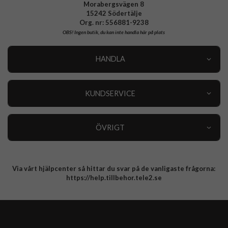
Morabergsvägen 8
15242 Södertälje
Org. nr: 556881-9238
OBS!
Ingen butik, du kan inte handla här på plats
HANDLA
Outlet
Nyheter
KUNDSERVICE
Varumärken
Kundservice
Specialkategorier
90 dagars öppet köp
ÖVRIGT
Köpevillkor
Om oss
Retur
Om cookies
Via vårt hjälpcenter så hittar du svar på de vanligaste frågorna:
Integritetspolicy
https://help.tillbehor.tele2.se