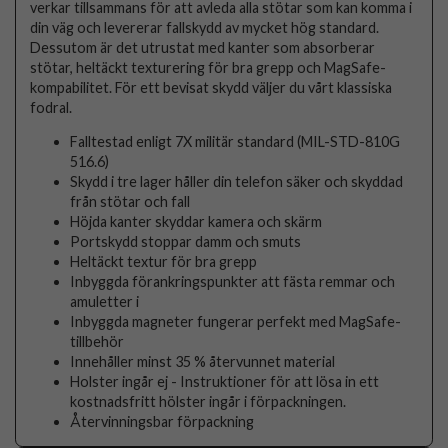
verkar tillsammans för att avleda alla stötar som kan komma i
din väg och levererar fallskydd av mycket hög standard.
Dessutom är det utrustat med kanter som absorberar
stötar, heltäckt texturering för bra grepp och MagSafe-
kompabilitet. För ett bevisat skydd väljer du vårt klassiska
fodral.
Falltestad enligt 7X militär standard (MIL-STD-810G
516.6)
Skydd i tre lager håller din telefon säker och skyddad
från stötar och fall
Höjda kanter skyddar kamera och skärm
Portskydd stoppar damm och smuts
Heltäckt textur för bra grepp
Inbyggda förankringspunkter att fästa remmar och
amuletter i
Inbyggda magneter fungerar perfekt med MagSafe-
tillbehör
Innehåller minst 35 % återvunnet material
Holster ingår ej - Instruktioner för att lösa in ett
kostnadsfritt hölster ingår i förpackningen.
Återvinningsbar förpackning