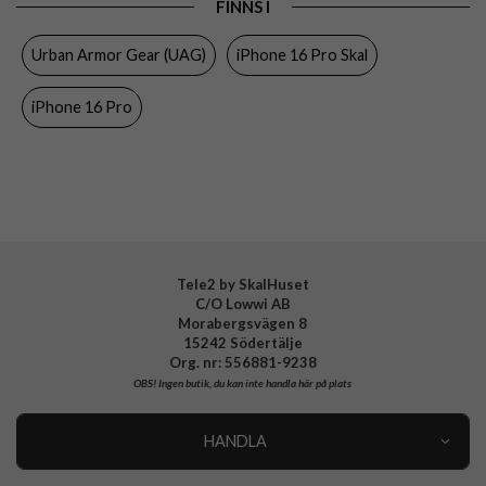
FINNS I
Färg
Svart
Urban Armor Gear (UAG)
iPhone 16 Pro Skal
Material
Hårdplast (PC), Mjukplast (TPU)
iPhone 16 Pro
Varumärke
Urban Armor Gear (UAG)
Tillverkarens art nr
114468114040
EAN
840283914812
Tele2 by SkalHuset
C/O Lowwi AB
Morabergsvägen 8
15242 Södertälje
Org. nr: 556881-9238
OBS!
Ingen butik, du kan inte handla här på plats
HANDLA
Outlet