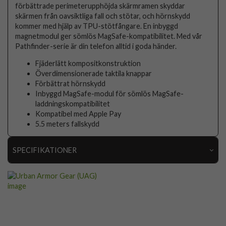
förbättrade perimeterupphöjda skärmramen skyddar
skärmen från oavsiktliga fall och stötar, och hörnskydd
kommer med hjälp av TPU-stötfångare. En inbyggd
magnetmodul ger sömlös MagSafe-kompatibilitet. Med vår
Pathfinder-serie är din telefon alltid i goda händer.
Fjäderlätt kompositkonstruktion
Överdimensionerade taktila knappar
Förbättrat hörnskydd
Inbyggd MagSafe-modul för sömlös MagSafe-
laddningskompatibilitet
Kompatibel med Apple Pay
5.5 meters fallskydd
SPECIFIKATIONER
Artikelnummer
103572
Passar till
iPhone 16 Pro
Produkttyp
Skal
Egenskaper
MagSafe-kompatibel, Stöttålig