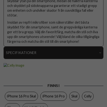
skyddar ytan på din smartphone, medan de halkfria kanterna
och skyddet på sidoknapparna garanterar ett stadigt grepp
om enheten och undviker skador från oavsiktliga fall eller
stötar.
Insidan av repfri mikrofiber som säkerställer det bästa
skyddet för din smartphone, samt de greppvänliga kanterna
ger ett bra grepp. Välj din favoritfärg, matcha din stil och liva
upp din smartphones utseende! Välj bland de olika tillgängliga
färgerna och matcha din stil till din smartphone!
SPECIFIKATIONER
Artikelnummer
103773
Passar till
iPhone 16 Pro
Produkttyp
Skal
FINNS I
Egenskaper
Trådlös laddning-kompatibel
iPhone 16 Pro Skal
iPhone 16 Pro
Skal
Celly
Färg
Svart
Material
Mjukplast (TPU)