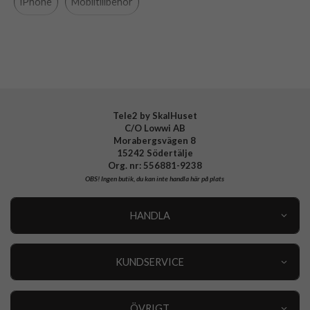
iPhone
Mobiltillbehör
Varumärke
Celly
Tillverkarens art nr
CROMO1079BK
EAN
8021735210641
Tele2 by SkalHuset
C/O Lowwi AB
Morabergsvägen 8
15242 Södertälje
Org. nr: 556881-9238
OBS!
Ingen butik, du kan inte handla här på plats
HANDLA
Outlet
Nyheter
KUNDSERVICE
Varumärken
Kundservice
Specialkategorier
90 dagars öppet köp
ÖVRIGT