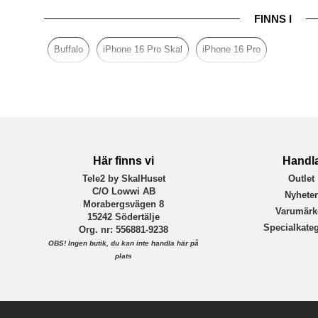
FINNS I
Egenskaper
Färg
Buffalo
iPhone 16 Pro Skal
iPhone 16 Pro
Material
Varumärke
Tillverkarens art nr
EAN
Här finns vi
Handl
Tele2 by SkalHuset
Outlet
C/O Lowwi AB
Nyhete
Morabergsvägen 8
Varumärk
15242 Södertälje
Specialkateg
Org. nr: 556881-9238
OBS!
Ingen butik, du kan inte handla här på
plats