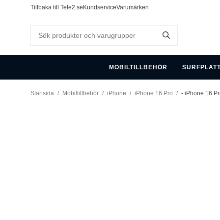
Tillbaka till Tele2.se
Kundservice
Varumärken
MOBILTILLBEHÖR
SURFPLAT
Startsida
/
Mobiltillbehör
/
iPhone
/
iPhone 16 Pro
/
- iPhone 16 Pr