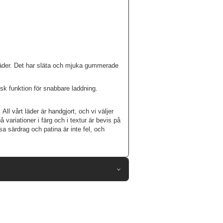
släder. Det har släta och mjuka gummerade
k funktion för snabbare laddning.
All vårt läder är handgjort, och vi väljer
 variationer i färg och i textur är bevis på
a särdrag och patina är inte fel, och
103894
iPhone 16 Pro
Skal