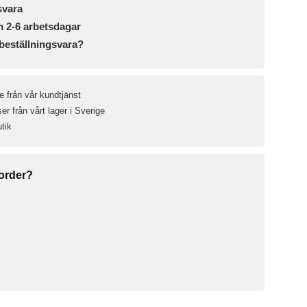
svara
m 2-6 arbetsdagar
beställningsvara?
e från vår kundtjänst
r från vårt lager i Sverige
utik
 order?