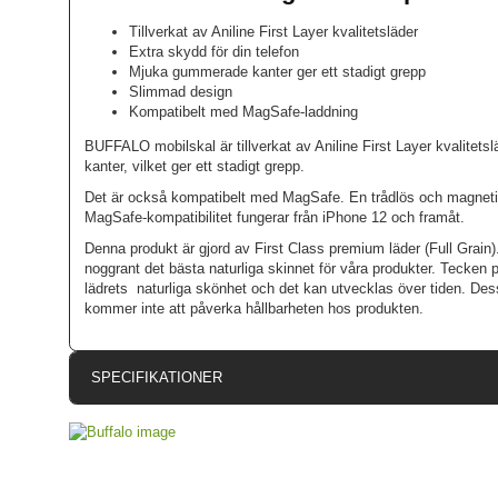
Tillverkat av Aniline First Layer kvalitetsläder
Extra skydd för din telefon
Mjuka gummerade kanter ger ett stadigt grepp
Slimmad design
Kompatibelt med MagSafe-laddning
BUFFALO mobilskal är tillverkat av Aniline First Layer kvalitet
kanter, vilket ger ett stadigt grepp.
Det är också kompatibelt med MagSafe. En trådlös och magnetis
MagSafe-kompatibilitet fungerar från iPhone 12 och framåt.
Denna produkt är gjord av First Class premium läder (Full Grain). 
noggrant det bästa naturliga skinnet för våra produkter. Tecken på
lädrets naturliga skönhet och det kan utvecklas över tiden. Dess
kommer inte att påverka hållbarheten hos produkten.
SPECIFIKATIONER
Artikelnummer
Passar till
Produkttyp