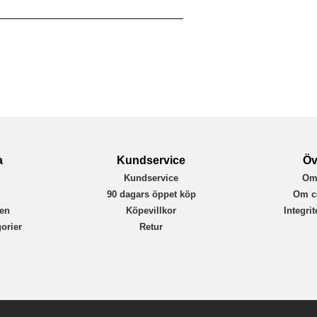
MagSafe-kompatibel
Svart
Mjukplast (TPU), Äkta läder
Buffalo
590153
7319925901532
a
Kundservice
Öv
Kundservice
Om
r
90 dagars öppet köp
Om c
en
Köpevillkor
Integri
orier
Retur