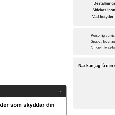
Beställning
Skickas ino
Vad betyder 
Personlig servic
Snabba leveranse
Officiell Tele2-b
När kan jag få min
läder som skyddar din