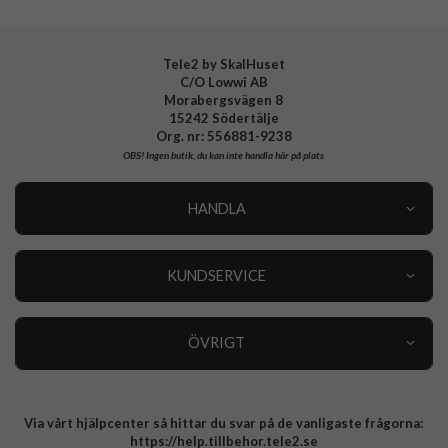
Tillverkarens art nr
ACS07998
EAN
8809971229340
Tele2 by SkalHuset
C/O Lowwi AB
Morabergsvägen 8
15242 Södertälje
Org. nr: 556881-9238
OBS!
Ingen butik, du kan inte handla här på plats
HANDLA
Outlet
Nyheter
KUNDSERVICE
Varumärken
Kundservice
Specialkategorier
90 dagars öppet köp
ÖVRIGT
Köpevillkor
Om oss
Retur
Om cookies
Via vårt hjälpcenter så hittar du svar på de vanligaste frågorna:
Integritetspolicy
https://help.tillbehor.tele2.se