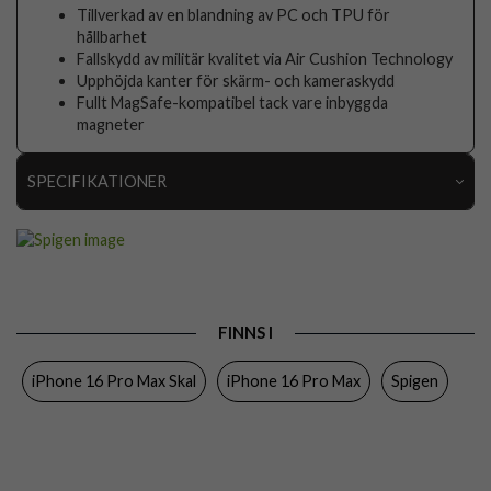
Tillverkad av en blandning av PC och TPU för
hållbarhet
Fallskydd av militär kvalitet via Air Cushion Technology
Upphöjda kanter för skärm- och kameraskydd
Fullt MagSafe-kompatibel tack vare inbyggda
magneter
SPECIFIKATIONER
Artikelnummer
103233
Passar till
iPhone 16 Pro Max
Produkttyp
Skal
FINNS I
Egenskaper
MagSafe-kompatibel
iPhone 16 Pro Max Skal
iPhone 16 Pro Max
Spigen
Färg
Genomskinlig, Vit
Material
Hårdplast (PC), Mjukplast (TPU)
Varumärke
Spigen