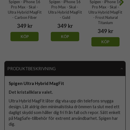
Spigen - iPhone 16
Spigen - iPhone 16
Spigen - iPhone 16
Pro Max - Skal -
Pro Max - Skal -
Pro Max - Skal -
Ultra Hybrid MagFit
Ultra Hybrid MagFit
Ultra Hybrid MagFit
- Carbon Fiber
- Guld
- Frost Natural
Titanium
349 kr
349 kr
349 kr
KÖP
KÖP
KÖP
PRODUKTBESKRIVNING
Spigen Ultra Hybrid MagFit
Det kristallklara valet.
Ultra Hybrid MagFit låter dig visa upp din telefons snygga
design. Låt aldrig den minimalistiska drömmen ta slut med ett
dagligt skydd som håller dig fri från fall och repor. Sätt enkelt
på MagSafe-tillbehör för extremt användbarhet. Spigen har
dig.