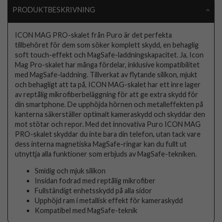
PRODUKTBESKRIVNING
ICON MAG PRO-skalet från Puro är det perfekta
tillbehöret för dem som söker komplett skydd, en behaglig
soft touch-effekt och MagSafe-laddningskapacitet. Ja, Icon
Mag Pro-skalet har många fördelar, inklusive kompatibilitet
med MagSafe-laddning. Tillverkat av flytande silikon, mjukt
och behagligt att ta på, ICON MAG-skalet har ett inre lager
av reptålig mikrofiberbeläggning för att ge extra skydd för
din smartphone. De upphöjda hörnen och metalleffekten på
kanterna säkerställer optimalt kameraskydd och skyddar den
mot stötar och repor. Med det innovativa Puro ICON MAG
PRO-skalet skyddar du inte bara din telefon, utan tack vare
dess interna magnetiska MagSafe-ringar kan du fullt ut
utnyttja alla funktioner som erbjuds av MagSafe-tekniken.
Smidig och mjuk silikon
Insidan fodrad med reptålig mikrofiber
Fullständigt enhetsskydd på alla sidor
Upphöjd ram i metallisk effekt för kameraskydd
Kompatibel med MagSafe-teknik