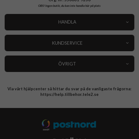
OBS!
Ingen butik, du kan inte handla här på plats
HANDLA
Outlet
Nyheter
KUNDSERVICE
Varumärken
Kundservice
Specialkategorier
90 dagars öppet köp
ÖVRIGT
Köpevillkor
Om oss
Retur
Om cookies
Via vårt hjälpcenter så hittar du svar på de vanligaste frågorna:
Integritetspolicy
https://help.tillbehor.tele2.se