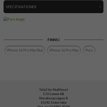
SPECIFIKATIONER
Artikelnummer
108038
Passar till
iPhone 16 Pro Max
Produkttyp
Skal
FINNS I
Egenskaper
MagSafe-kompatibel
iPhone 16 Pro Max Skal
iPhone 16 Pro Max
Puro
Färg
Rosa
Material
Silikon
Varumärke
Puro
Tillverkarens art nr
PUIPC16P67ICONMPROSE
EAN
8018417492075
Tele2 by SkalHuset
C/O Lowwi AB
Morabergsvägen 8
15242 Södertälje
Org. nr: 556881-9238