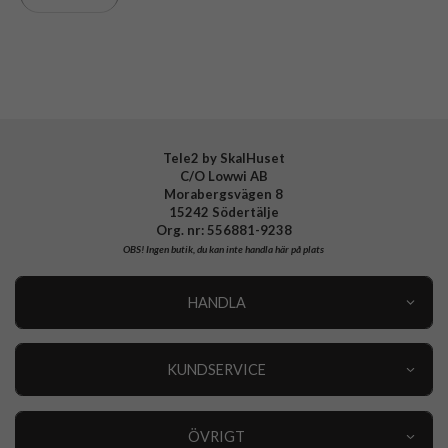
Varumärke
PanzerGlass
Tillverkarens art nr
B1172+2809
EAN
5711724211720
Tele2 by SkalHuset
C/O Lowwi AB
Morabergsvägen 8
15242 Södertälje
Org. nr: 556881-9238
OBS!
Ingen butik, du kan inte handla här på plats
HANDLA
Outlet
Nyheter
KUNDSERVICE
Varumärken
Kundservice
Specialkategorier
90 dagars öppet köp
ÖVRIGT