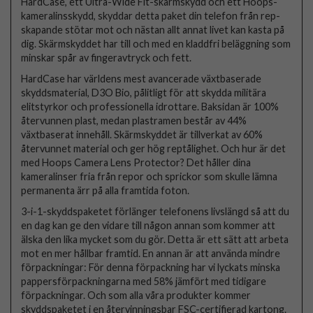
HardCase, ett Ultra-Wide Fit-skärmskydd och ett Hoops-
kameralinsskydd, skyddar detta paket din telefon från rep-
skapande stötar mot och nästan allt annat livet kan kasta på
dig. Skärmskyddet har till och med en kladdfri beläggning som
minskar spår av fingeravtryck och fett.
HardCase har världens mest avancerade växtbaserade
skyddsmaterial, D3O Bio, pålitligt för att skydda militära
elitstyrkor och professionella idrottare. Baksidan är 100%
återvunnen plast, medan plastramen består av 44%
växtbaserat innehåll. Skärmskyddet är tillverkat av 60%
återvunnet material och ger hög reptålighet. Och hur är det
med Hoops Camera Lens Protector? Det håller dina
kameralinser fria från repor och sprickor som skulle lämna
permanenta ärr på alla framtida foton.
3-i-1-skyddspaketet förlänger telefonens livslängd så att du
en dag kan ge den vidare till någon annan som kommer att
älska den lika mycket som du gör. Detta är ett sätt att arbeta
mot en mer hållbar framtid. En annan är att använda mindre
förpackningar: För denna förpackning har vi lyckats minska
pappersförpackningarna med 58% jämfört med tidigare
förpackningar. Och som alla våra produkter kommer
skyddspaketet i en återvinningsbar FSC-certifierad kartong.