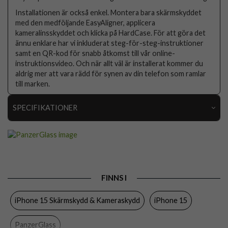
Installationen är också enkel. Montera bara skärmskyddet
med den medföljande EasyAligner, applicera
kameralinsskyddet och klicka på HardCase. För att göra det
ännu enklare har vi inkluderat steg-för-steg-instruktioner
samt en QR-kod för snabb åtkomst till vår online-
instruktionsvideo. Och när allt väl är installerat kommer du
aldrig mer att vara rädd för synen av din telefon som ramlar
till marken.
SPECIFIKATIONER
Artikelnummer
100615
Passar till
iPhone 15
Produkttyp
Kameraskydd, Skal, Skärmskydd
FINNS I
Egenskaper
Full size, Monteringsram
iPhone 15 Skärmskydd & Kameraskydd
iPhone 15
Färg
Genomskinlig
Material
Härdat glas, Återvunnen plast
PanzerGlass