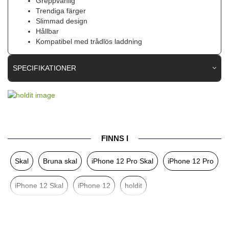
Greppvänlig
Trendiga färger
Slimmad design
Hållbar
Kompatibel med trådlös laddning
SPECIFIKATIONER
Artikelnummer
64103
Passar till
iPhone 12, iPhone 12 Pro
Produkttyp
Skal
FINNS I
Egenskaper
Trådlös laddning-kompatibel
Skal
Bruna skal
iPhone 12 Pro Skal
iPhone 12 Pro
Färg
Brun
Material
Mjukplast (TPU)
iPhone 12 Skal
iPhone 12
holdit
Varumärke
holdit
Tillverkarens art nr
15147