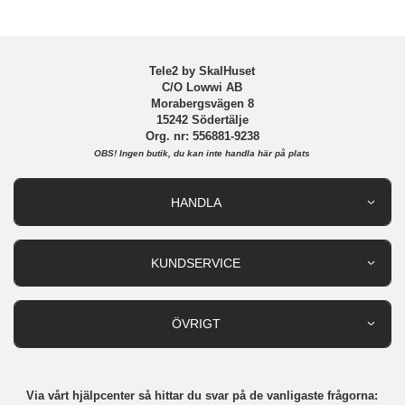
EAN
7330985151477
Tele2 by SkalHuset
C/O Lowwi AB
Morabergsvägen 8
15242 Södertälje
Org. nr: 556881-9238
OBS!
Ingen butik, du kan inte handla här på plats
HANDLA
Outlet
Nyheter
KUNDSERVICE
Varumärken
Kundservice
Specialkategorier
90 dagars öppet köp
ÖVRIGT
Köpevillkor
Om oss
Retur
Om cookies
Via vårt hjälpcenter så hittar du svar på de vanligaste frågorna:
Integritetspolicy