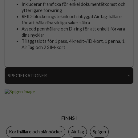
Inkluderar framficka för enkel dokumentåtkomst och
ytterligare förvaring
RFID-blockeringsteknik och inbyggd AirTag-hållare
för att hålla dina viktiga saker säkra
Avsedd pennhållare och D-ring för att enkelt förvara
dina nycklar
Tilläggsslots för 1 pass, 4 kredit-/ID-kort, 1 penna, 1
AirTag och 2 SIM-kort
SPECIFIKATIONER
Artikelnummer
112234
Passar till
AirTag
Produkttyp
Korthållare
FINNS I
Egenskaper
Kortfack, RFID-skydd
Korthållare och plånböcker
AirTag
Spigen
Färg
Svart