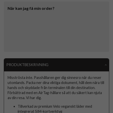
När kan jag få min order?
PRODUKTBESKRIVNING
Misströsta inte. Passhållaren ger dig sinnesro när du reser
utomlands. Packa ner dina viktiga dokument, håll dem nära till
hands och skyddade från terminalen till din destination.
Förbättrad med en AirTag-hållare så att du säkert kan njuta
av din resa. Vi har dig.
Tillverkad av premium Velo veganskt läder med
integrerat SIM-kortverktyg