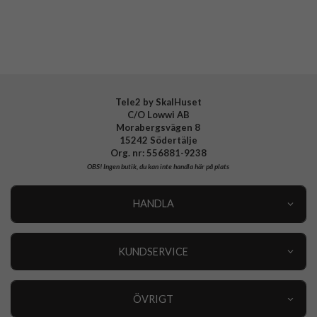
Varumärke
Spigen
Tillverkarens art nr
AFA08852
EAN
8809971236751
Tele2 by SkalHuset
C/O Lowwi AB
Morabergsvägen 8
15242 Södertälje
Org. nr: 556881-9238
OBS!
Ingen butik, du kan inte handla här på plats
HANDLA
Outlet
Nyheter
KUNDSERVICE
Varumärken
Kundservice
Specialkategorier
90 dagars öppet köp
ÖVRIGT
Köpevillkor