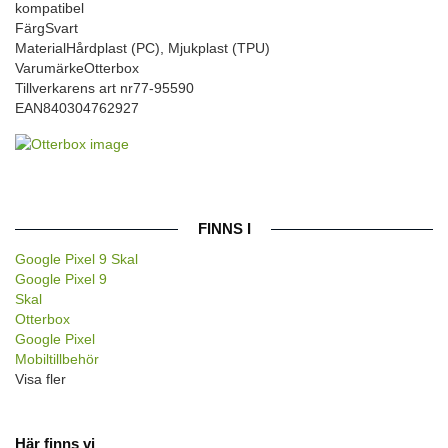
kompatibel
Färg
Svart
Material
Hårdplast (PC), Mjukplast (TPU)
Varumärke
Otterbox
Tillverkarens art nr
77-95590
EAN
840304762927
FINNS I
Google Pixel 9 Skal
Google Pixel 9
Skal
Otterbox
Google Pixel
Mobiltillbehör
Visa fler
Här finns vi