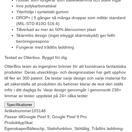
Hölster som fungerar som bältesklämma och stativ ingår
Inre polykarbonatskal
Ytterhölje i syntetiskt gummi
DROP+ | 5 gånger så många droppar som militär standard
(MIL-STD-810G 516.6)
Tillverkad av mer än 50% återvunnen plast
Skärmlös design (inget inbyggt skärmskydd) ger felfri
beröringsrespons
Fungerar med trådlös laddning
Testad av Otterbox. Byggd för dig.
OtterBox team av ingenjörer brinner för att konstruera fantastiska
produkter. Deras utvecklings- och designinsatser har gett upphov
till fler än 300 patent. De testar varje design och varje material för
att säkerställa att produkten du behöver klarar de test den ställs
inför i ditt dagliga liv. Varje design genomgår i genomsnitt 238+
timmar av tester uppdelat på 24+ olika tester.
Specifikationer
Artikelnummer
103148
Passar till
Google Pixel 9, Google Pixel 9 Pro
Produkttyp
Skal
Egenskaper
Bältesclip, Stativfunktion, Stöttålig, Trådlös laddning-