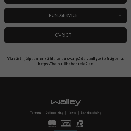
Outlet
Nyheter
KUNDSERVICE
Varumärken
Kundservice
Specialkategorier
90 dagars öppet köp
ÖVRIGT
Köpevillkor
Om oss
Retur
Om cookies
Via vårt hjälpcenter så hittar du svar på de vanligaste frågorna:
Integritetspolicy
https://help.tillbehor.tele2.se