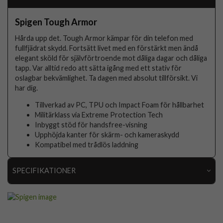
Spigen Tough Armor
Hårda upp det. Tough Armor kämpar för din telefon med
fullfjädrat skydd. Fortsätt livet med en förstärkt men ändå
elegant sköld för självförtroende mot dåliga dagar och dåliga
tapp. Var alltid redo att sätta igång med ett stativ för
oslagbar bekvämlighet. Ta dagen med absolut tillförsikt. Vi
har dig.
Tillverkad av PC, TPU och Impact Foam för hållbarhet
Militärklass via Extreme Protection Tech
Inbyggt stöd för handsfree-visning
Upphöjda kanter för skärm- och kameraskydd
Kompatibel med trådlös laddning
SPECIFIKATIONER
Artikelnummer
100449
Passar till
Google Pixel 8a