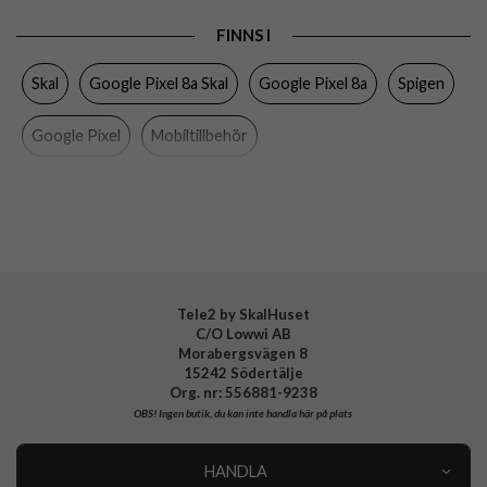
Produkttyp
Skal
FINNS I
Egenskaper
Stativfunktion, Stöttålig
Skal
Google Pixel 8a Skal
Google Pixel 8a
Spigen
Färg
Grå
Varumärke
Spigen
Google Pixel
Mobiltillbehör
Tillverkarens art nr
ACS07265
EAN
8809971221511
Tele2 by SkalHuset
C/O Lowwi AB
Morabergsvägen 8
15242 Södertälje
Org. nr: 556881-9238
OBS!
Ingen butik, du kan inte handla här på plats
HANDLA