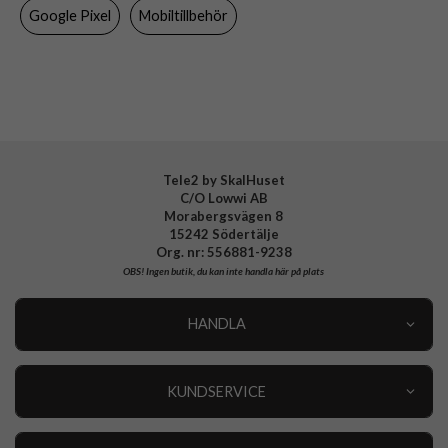
Material
Hårdplast (PC), Mjukplast (TPU)
Google Pixel
Mobiltillbehör
Varumärke
Spigen
Tillverkarens art nr
ACS06281
EAN
8809896746168
Tele2 by SkalHuset
C/O Lowwi AB
Morabergsvägen 8
15242 Södertälje
Org. nr: 556881-9238
OBS!
Ingen butik, du kan inte handla här på plats
HANDLA
Outlet
Nyheter
KUNDSERVICE
Varumärken
Kundservice
Specialkategorier