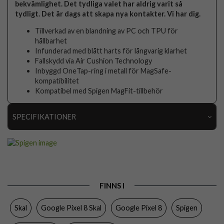
bekvämlighet. Det tydliga valet har aldrig varit så
tydligt. Det är dags att skapa nya kontakter. Vi har dig.
Tillverkad av en blandning av PC och TPU för
hållbarhet
Infunderad med blått harts för långvarig klarhet
Fallskydd via Air Cushion Technology
Inbyggd OneTap-ring i metall för MagSafe-
kompatibilitet
Kompatibel med Spigen MagFit-tillbehör
SPECIFIKATIONER
Artikelnummer
92568
Passar till
Google Pixel 8
Produkttyp
Skal
FINNS I
Egenskaper
MagSafe-kompatibel
Skal
Google Pixel 8 Skal
Google Pixel 8
Spigen
Färg
Genomskinlig, Svart