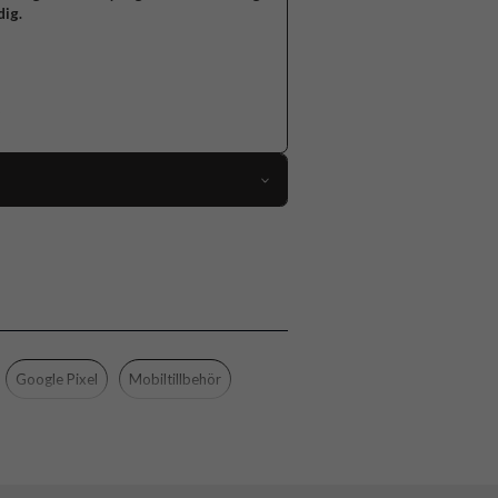
dig.
92396
Google Pixel 7a
Skal
MagSafe-kompatibel
Genomskinlig, Svart
Google Pixel
Mobiltillbehör
Hårdplast (PC), Mjukplast (TPU)
Spigen
ACS06868