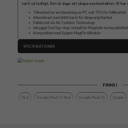
varit så tydligt. Det är dags att skapa nya kontakter. Vi har 
Tillverkad av en blandning av PC och TPU för hållbarhet
Infunderad med blått harts för långvarig klarhet
Fallskydd via Air Cushion Technology
Inbyggd OneTap-ring i metall för MagSafe-kompatibilitet
Kompatibel med Spigen MagFit-tillbehör
SPECIFIKATIONER
Artikelnummer
Passar till
Produkttyp
FINNS I
Egenskaper
Färg
Skal
Google Pixel 7a Skal
Google Pixel 7a
Spigen
Material
Varumärke
Tillverkarens art nr