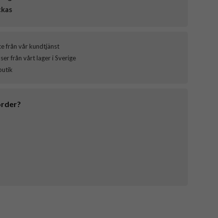
ckas
ce från vår kundtjänst
er från vårt lager i Sverige
butik
order?