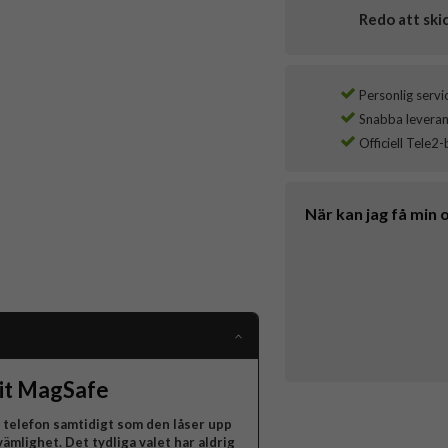
Redo att ski
Personlig servi
Snabba leverans
Officiell Tele2-
När kan jag få min 
Fit MagSafe
n telefon samtidigt som den låser upp
ämlighet. Det tydliga valet har aldrig