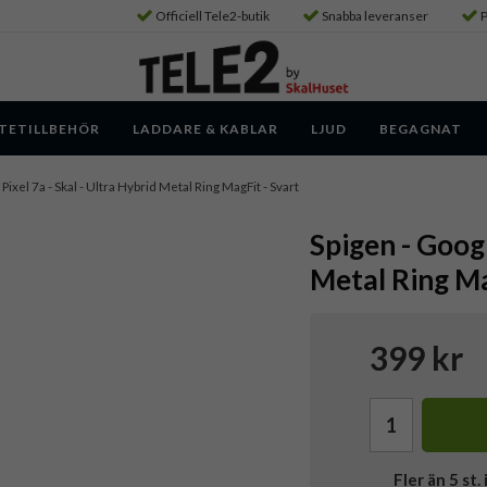
Officiell Tele2-butik
Snabba leveranser
P
TETILLBEHÖR
LADDARE & KABLAR
LJUD
BEGAGNAT
Pixel 7a - Skal - Ultra Hybrid Metal Ring MagFit - Svart
Spigen - Googl
Metal Ring Ma
399 kr
Fler än 5 st. 