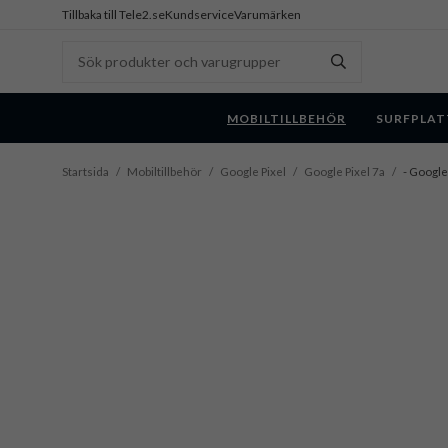
Tillbaka till Tele2.se
Kundservice
Varumärken
MOBILTILLBEHÖR
SURFPLAT
Startsida
/
Mobiltillbehör
/
Google Pixel
/
Google Pixel 7a
/
- Google 