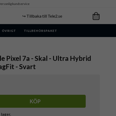
ersonlig kundservice
↪️ Tillbaka till Tele2.se
ÖVRIGT
TILLBEHÖRSPAKET
e Pixel 7a - Skal - Ultra Hybrid
gFit - Svart
KÖP
i lager.