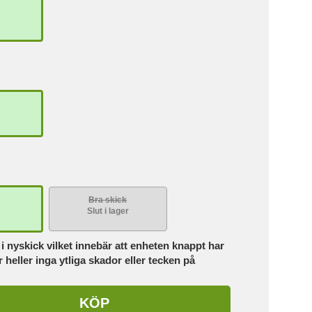
k
Bra skick
Slut i lager
i nyskick vilket innebär att enheten knappt har
 heller inga ytliga skador eller tecken på
KÖP