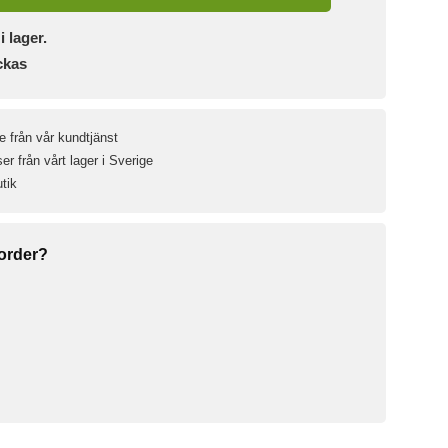
i lager.
ckas
e från vår kundtjänst
r från vårt lager i Sverige
utik
 order?