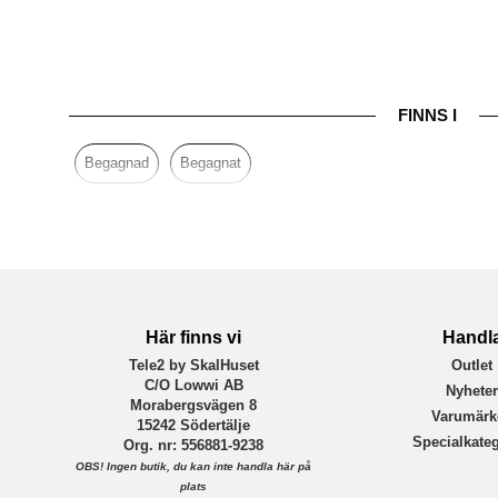
Färg
Varumärke
EAN
FINNS I
Begagnad
Begagnat
Här finns vi
Handl
Tele2 by SkalHuset
Outlet
C/O Lowwi AB
Nyhete
Morabergsvägen 8
Varumärk
15242 Södertälje
Specialkateg
Org. nr: 556881-9238
OBS!
Ingen butik, du kan inte handla här på
plats