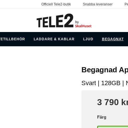
Officiell Tele2-butik
Snabba leveranser
Pe
TETILLBEHÖR
LADDARE & KABLAR
LJUD
BEGAGNAT
Begagnad Ap
Svart
|
128GB
|
3 790 k
Färg