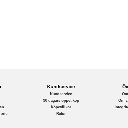
Svart
Begagnad
7350143090912
a
Kundservice
Öv
Kundservice
Om
r
90 dagars öppet köp
Om c
en
Köpevillkor
Integri
orier
Retur