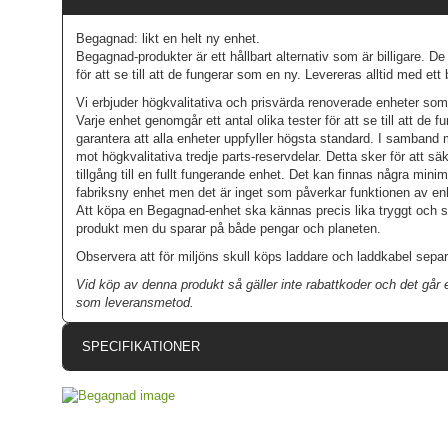
Begagnad: likt en helt ny enhet.
Begagnad-produkter är ett hållbart alternativ som är billigare. D
för att se till att de fungerar som en ny. Levereras alltid med et
Vi erbjuder högkvalitativa och prisvärda renoverade enheter som
Varje enhet genomgår ett antal olika tester för att se till att de fu
garantera att alla enheter uppfyller högsta standard. I samband
mot högkvalitativa tredje parts-reservdelar. Detta sker för att säk
tillgång till en fullt fungerande enhet. Det kan finnas några mini
fabriksny enhet men det är inget som påverkar funktionen av e
Att köpa en Begagnad-enhet ska kännas precis lika tryggt och 
produkt men du sparar på både pengar och planeten.
Observera att för miljöns skull köps laddare och laddkabel separ
Vid köp av denna produkt så gäller inte rabattkoder och det går
som leveransmetod.
SPECIFIKATIONER
Artikelnummer
Produkttyp