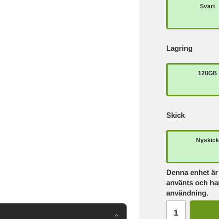
Svart
Lagring
128GB
Skick
Nyskic
Denna enhet är 
använts och har
användning.