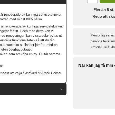
Fler än 5 st. 
e är renoverade av kunniga servicetekniker
Redo att ski
t batteri med minst 80% hälsa.
 är renoverade av kunniga servicetekniker.
ngerar felfritt. I och med detta kan vi
Personlig servic
 med renoveringen kan vissa delar bytas ut
erställa funktionaliteten så att du får
Snabba leveranse
mala estetiska skillnader jämfört med en
Officiell Tele2-b
nheten överhuvudtaget.
säkert som att köpa en ny. Du får samma
När kan jag få min
at.
 endast att välja PostNord MyPack Collect
103685
Mobiltelefon