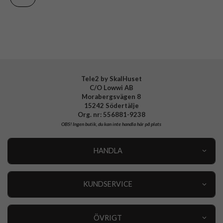
EAN
8591680183920
Tele2 by SkalHuset
C/O Lowwi AB
Morabergsvägen 8
15242 Södertälje
Org. nr: 556881-9238
OBS!
Ingen butik, du kan inte handla här på plats
HANDLA
Outlet
Nyheter
KUNDSERVICE
Varumärken
Kundservice
Specialkategorier
90 dagars öppet köp
ÖVRIGT