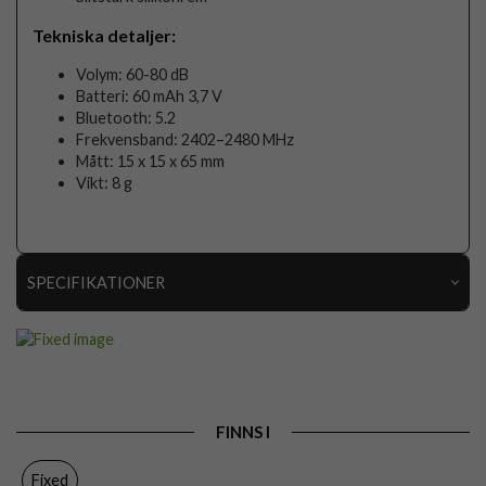
Tekniska detaljer:
Volym: 60-80 dB
Batteri: 60 mAh 3,7 V
Bluetooth: 5.2
Frekvensband: 2402–2480 MHz
Mått: 15 x 15 x 65 mm
Vikt: 8 g
SPECIFIKATIONER
Artikelnummer
111974
Produkttyp
Tracker
Färg
Svart
FINNS I
Varumärke
Fixed
Fixed
Tillverkarens art nr
FIXTAG-ST-BK