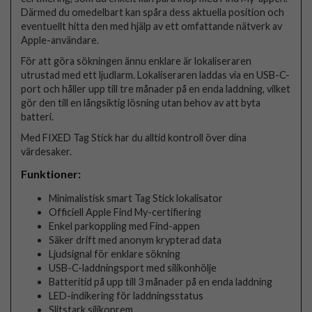
Därmed du omedelbart kan spåra dess aktuella position och
eventuellt hitta den med hjälp av ett omfattande nätverk av
Apple-användare.
För att göra sökningen ännu enklare är lokaliseraren
utrustad med ett ljudlarm. Lokaliseraren laddas via en USB-C-
port och håller upp till tre månader på en enda laddning, vilket
gör den till en långsiktig lösning utan behov av att byta
batteri.
Med FIXED Tag Stick har du alltid kontroll över dina
värdesaker.
Funktioner:
Minimalistisk smart Tag Stick lokalisator
Officiell Apple Find My-certifiering
Enkel parkoppling med Find-appen
Säker drift med anonym krypterad data
Ljudsignal för enklare sökning
USB-C-laddningsport med silikonhölje
Batteritid på upp till 3 månader på en enda laddning
LED-indikering för laddningsstatus
Slitstark silikonrem