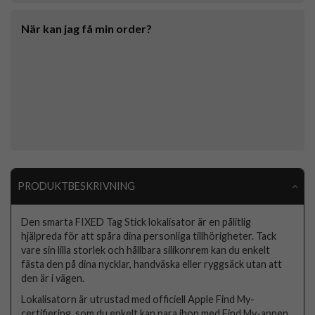
När kan jag få min order?
PRODUKTBESKRIVNING
Den smarta FIXED Tag Stick lokalisator är en pålitlig
hjälpreda för att spåra dina personliga tillhörigheter. Tack
vare sin lilla storlek och hållbara silikonrem kan du enkelt
fästa den på dina nycklar, handväska eller ryggsäck utan att
den är i vägen.
Lokalisatorn är utrustad med officiell Apple Find My-
certifiering, som du enkelt kan para ihop med Find My-appen.