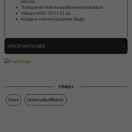
sidorna
Transparent ficka kompatibel med pekskärm
Väskans mått: 35,5 x 21 cm
Avtagbar rem med justerbar längd
SPECIFIKATIONER
Artikelnummer
111961
Produkttyp
Väska
Egenskaper
Vattentålig
FINNS I
Färg
Svart
Fixed
Universella tillbehör
Varumärke
Fixed
Tillverkarens art nr
FIXFLT-BG-BK
EAN
8591680163151