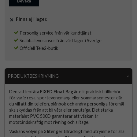
Bevaka
Finns ej i lager.
Personlig service från vår kundtjänst
Snabba leveranser från vårt lager i Sverige
Officiell Tele2-butik
PRODUKTBESKRIVNING
Den vattentäta
FIXED Float Bag
är ett praktiskt tillbehör
för varje resa, sportevenemang eller sommarsemester där
du vill att din telefon, plånbok och andra personliga föremål
ska skyddas från att bli våta eller smutsiga. Det starka
materialet PVC 500D garanterar att väskan är
motståndskraftig mot rivning och slitage.
Väskans volym på 3 liter ger tillräckligt med utrymme för alla