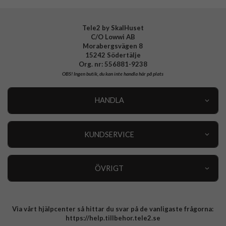
Tele2 by SkalHuset
C/O Lowwi AB
Morabergsvägen 8
15242 Södertälje
Org. nr: 556881-9238
OBS!
Ingen butik, du kan inte handla här på plats
HANDLA
Outlet
Nyheter
KUNDSERVICE
Varumärken
Kundservice
Specialkategorier
90 dagars öppet köp
ÖVRIGT
Köpevillkor
Om oss
Retur
Om cookies
Via vårt hjälpcenter så hittar du svar på de vanligaste frågorna:
Integritetspolicy
https://help.tillbehor.tele2.se