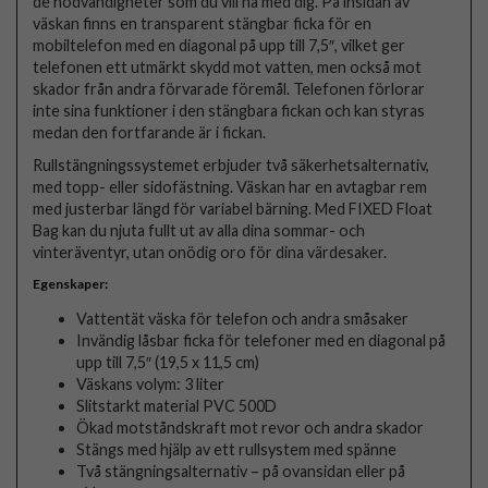
de nödvändigheter som du vill ha med dig. På insidan av
väskan finns en transparent stängbar ficka för en
mobiltelefon med en diagonal på upp till 7,5″, vilket ger
telefonen ett utmärkt skydd mot vatten, men också mot
skador från andra förvarade föremål. Telefonen förlorar
inte sina funktioner i den stängbara fickan och kan styras
medan den fortfarande är i fickan.
Rullstängningssystemet erbjuder två säkerhetsalternativ,
med topp- eller sidofästning. Väskan har en avtagbar rem
med justerbar längd för variabel bärning. Med FIXED Float
Bag kan du njuta fullt ut av alla dina sommar- och
vinteräventyr, utan onödig oro för dina värdesaker.
Egenskaper:
Vattentät väska för telefon och andra småsaker
Invändig låsbar ficka för telefoner med en diagonal på
upp till 7,5″ (19,5 x 11,5 cm)
Väskans volym: 3 liter
Slitstarkt material PVC 500D
Ökad motståndskraft mot revor och andra skador
Stängs med hjälp av ett rullsystem med spänne
Två stängningsalternativ – på ovansidan eller på