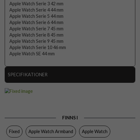
Apple Watch Serie 3 42 mm
Apple Watch Serie 4 44 mm
Apple Watch Serie 5 44 mm
Apple Watch Serie 6 44 mm
Apple Watch Serie 7 45 mm
Apple Watch Serie 8 45 mm
Apple Watch Serie 9 45 mm
Apple Watch Serie 10 46 mm
Apple Watch SE 44 mm
SPECIFIKATIONER
Artikelnummer
106710
Passar
Apple Watch 44mm, Apple Watch 45mm, Apple
till
Watch 46mm
Produkttyp
Armband
FINNS I
Egenskaper
Vattentålig
Fixed
Apple Watch Armband
Apple Watch
Färg
Svart