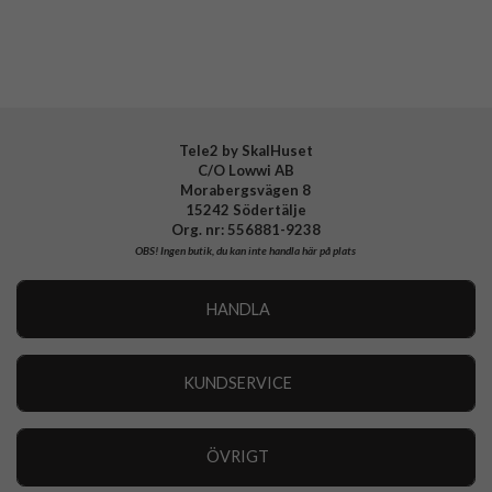
Material
Silikon
Varumärke
Fixed
Tillverkarens art nr
FIXSST2-434-BK
EAN
8591680161324
Tele2 by SkalHuset
C/O Lowwi AB
Morabergsvägen 8
15242 Södertälje
Org. nr: 556881-9238
OBS!
Ingen butik, du kan inte handla här på plats
HANDLA
Outlet
Nyheter
KUNDSERVICE
Varumärken
Kundservice
Specialkategorier
90 dagars öppet köp
ÖVRIGT
Köpevillkor