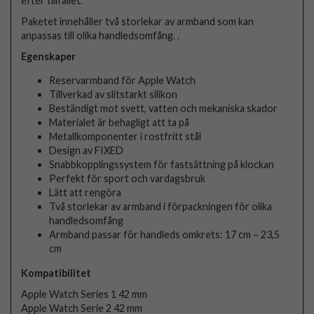
efter tillfället.
Paketet innehåller två storlekar av armband som kan
anpassas till olika handledsomfång. .
Egenskaper
Reservarmband för Apple Watch
Tillverkad av slitstarkt silikon
Beständigt mot svett, vatten och mekaniska skador
Materialet är behagligt att ta på
Metallkomponenter i rostfritt stål
Design av FIXED
Snabbkopplingssystem för fastsättning på klockan
Perfekt för sport och vardagsbruk
Lätt att rengöra
Två storlekar av armband i förpackningen för olika
handledsomfång
Armband passar för handleds omkrets: 17 cm – 23,5
cm
Kompatibilitet
Apple Watch Series 1 42 mm
Apple Watch Serie 2 42 mm