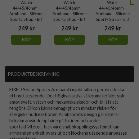
Watch
Watch
Watch
44/45/46mm -
44/45/46mm -
44/45/46mm -
Armband - Silicone
Armband - Silicone
Armband - Silicone
Sporty Strap - Blå
Sporty Strap - Blå
Sporty Strap - Grå
249 kr
249 kr
249 kr
KÖP
KÖP
KÖP
PRODUKTBESKRIVNING
FIXED Silicon Sporty Armband i mjukt silikon ger din klocka
ett nytt utseende. Det högkvalitativa silikonmaterialet står
emot svett, vatten och mekaniska skador och är lätt att
rengöra. Silikon känns behagligt och minskar risken för
allergiska hudreaktioner. Armbandets design garanterar
bekväm användning både på fritiden och under
sportaktiviteter. Tack vare snabbkopplingssystemet kan
armbanden enkelt bytas ut och klockans utseende anpassas