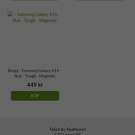
Burga - Samsung Galaxy A16 -
Skal - Tough - Magnetic
449 kr
KÖP
Tele2 by SkalHuset
C/O Lowwi AB