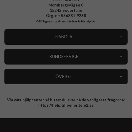
Morabergsvägen 8
15242 Södertälje
Org. nr: 556881-9238
OBS!
Ingen butik, du kan inte handla här på plats
HANDLA
Outlet
Nyheter
KUNDSERVICE
Varumärken
Kundservice
Specialkategorier
90 dagars öppet köp
ÖVRIGT
Köpevillkor
Om oss
Retur
Om cookies
Via vårt hjälpcenter så hittar du svar på de vanligaste frågorna:
Integritetspolicy
https://help.tillbehor.tele2.se