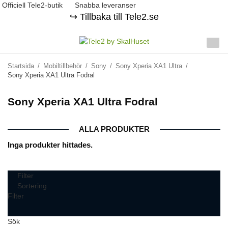
Officiell Tele2-butik
Snabba leveranser
↪️ Tillbaka till Tele2.se
Startsida
/
Mobiltillbehör
/
Sony
/
Sony Xperia XA1 Ultra
/
Sony Xperia XA1 Ultra Fodral
Sony Xperia XA1 Ultra Fodral
ALLA PRODUKTER
Inga produkter hittades.
Filter
Sortering
Filter
Sök