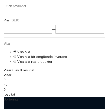
Pris
(SEK)
—
Visa
Visa alla
Visa alla för omgående leverans
Visa alla rea-produkter
Visar 0 av 0 resultat
Visar
0
av
0
resultat
Sortering