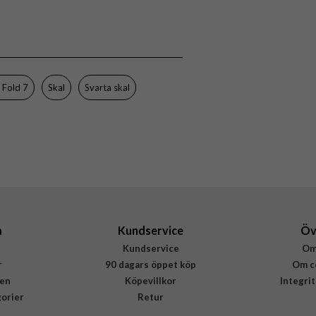
Samsung Galaxy Z Fold 7
Skal
MagSafe-kompatibel
Svart
 Fold 7
Skal
Svarta skal
Hårdplast (PC)
Nillkin
6902048298729
a
Kundservice
Öv
Kundservice
Om
r
90 dagars öppet köp
Om c
en
Köpevillkor
Integri
gorier
Retur