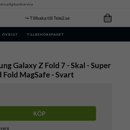
ersonlig kundservice
↪️ Tillbaka till Tele2.se
ÖVRIGT
TILLBEHÖRSPAKET
ung Galaxy Z Fold 7 - Skal - Super
d Fold MagSafe - Svart
KÖP
svara