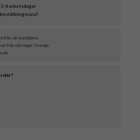
 2-6 arbetsdagar
beställningsvara?
ce från vår kundtjänst
er från vårt lager i Sverige
butik
order?