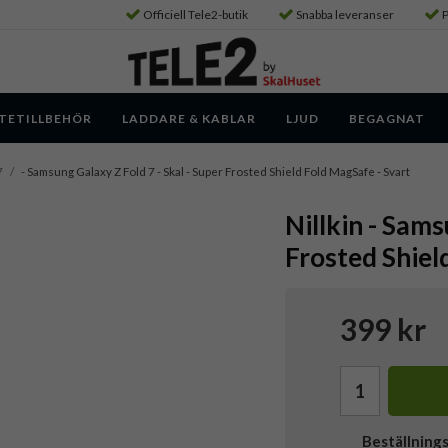
Officiell Tele2-butik
Snabba leveranser
P
TETILLBEHÖR
LADDARE & KABLAR
LJUD
BEGAGNAT
7
/
- Samsung Galaxy Z Fold 7 - Skal - Super Frosted Shield Fold MagSafe - Svart
Nillkin - Sams
Frosted Shiel
399 kr
Beställning