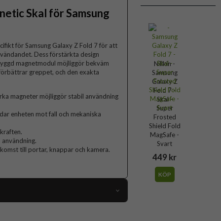
gnetic Skal för Samsung
ifikt för Samsung Galaxy Z Fold 7 för att
vändandet. Dess förstärkta design
inbyggd magnetmodul möjliggör bekväm
Nillkin -
förbättrar greppet, och den exakta
Samsung
Galaxy Z
Fold 7 -
ka magneter möjliggör stabil användning
Skal -
Super
dar enheten mot fall och mekaniska
Frosted
Shield Fold
kraften.
MagSafe -
d användning.
Svart
komst till portar, knappar och kamera.
449 kr
KÖP
112143