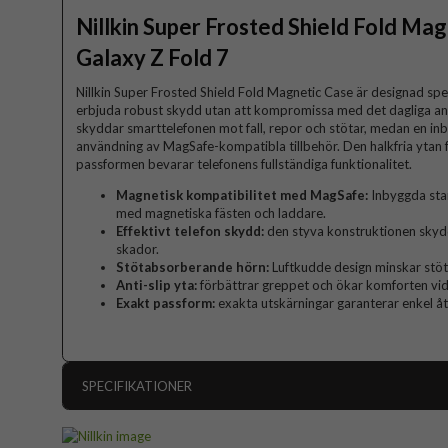
Nillkin Super Frosted Shield Fold Ma
Galaxy Z Fold 7
Nillkin Super Frosted Shield Fold Magnetic Case är designad spec
erbjuda robust skydd utan att kompromissa med det dagliga an
skyddar smarttelefonen mot fall, repor och stötar, medan en 
användning av MagSafe-kompatibla tillbehör. Den halkfria ytan 
passformen bevarar telefonens fullständiga funktionalitet.
Magnetisk kompatibilitet med MagSafe:
Inbyggda star
med magnetiska fästen och laddare.
Effektivt telefon skydd:
den styva konstruktionen skyd
skador.
Stötabsorberande hörn:
Luftkudde design minskar stöt
Anti-slip yta:
förbättrar greppet och ökar komforten vi
Exakt passform:
exakta utskärningar garanterar enkel åt
SPECIFIKATIONER
Artikelnummer