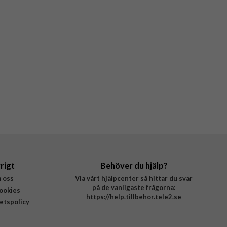
rigt
Behöver du hjälp?
 oss
Via vårt hjälpcenter så hittar du svar
på de vanligaste frågorna:
ookies
https://help.tillbehor.tele2.se
tetspolicy