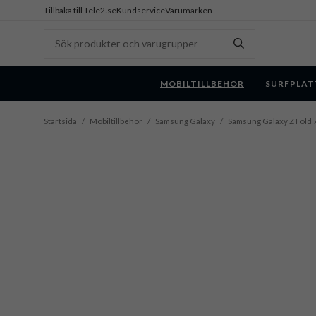
Tillbaka till Tele2.se
Kundservice
Varumärken
MOBILTILLBEHÖR
SURFPLAT
Startsida
/
Mobiltillbehör
/
Samsung Galaxy
/
Samsung Galaxy Z Fold 