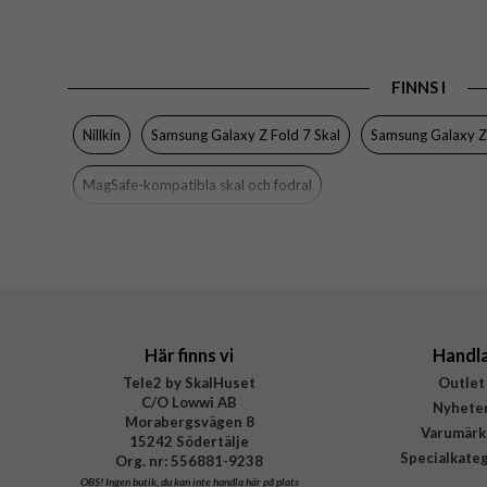
Passar till
Produkttyp
Egenskaper
FINNS I
Färg
Nillkin
Samsung Galaxy Z Fold 7 Skal
Samsung Galaxy Z
Material
Varumärke
MagSafe-kompatibla skal och fodral
EAN
Här finns vi
Handl
Tele2 by SkalHuset
Outlet
C/O Lowwi AB
Nyhete
Morabergsvägen 8
Varumärk
15242 Södertälje
Specialkate
Org. nr: 556881-9238
OBS!
Ingen butik, du kan inte handla här på plats