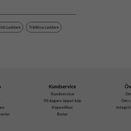
Trådlös laddning
Vit
Aluminium, Plast
tch Laddare
Trådlösa Laddare
Zens
ZEDC15W/00
6426013661627
a
Kundservice
Öv
Kundservice
Om
r
90 dagars öppet köp
Om c
en
Köpevillkor
Integri
gorier
Retur