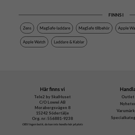
Egenskaper
FINNS I
Färg
Material
Zens
MagSafe-laddare
MagSafe tillbehör
Apple Wa
Varumärke
Apple Watch
Laddare & Kablar
Tillverkarens art nr
EAN
Här finns vi
Handl
Tele2 by SkalHuset
Outlet
C/O Lowwi AB
Nyhete
Morabergsvägen 8
Varumärk
15242 Södertälje
Specialkate
Org. nr: 556881-9238
OBS!
Ingen butik, du kan inte handla här på plats