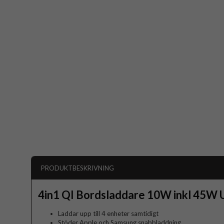
PRODUKTBESKRIVNING
4in1 QI Bordsladdare 10W inkl 45W
Laddar upp till 4 enheter samtidigt
Stöder Apple och Samsung snabbladdning