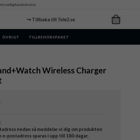
ersonlig kundservice
↪️ Tillbaka till Tele2.se
ÖVRIGT
TILLBEHÖRSPAKET
Stand+Watch Wireless Charger
t
r
t
tadress nedan så meddelar vi dig om produkten
in e-postadress sparas i upp till 180 dagar.