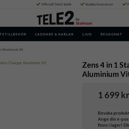
Officiell Tele2-butik
Snabba leveranser
P
TETILLBEHÖR
LADDARE & KABLAR
LJUD
BEGAGNAT
r Aluminium Vit
Zens 4 in 1 
Aluminium Vi
1 699 k
Bevaka produk
Ange din e-pos
finns i lager! D