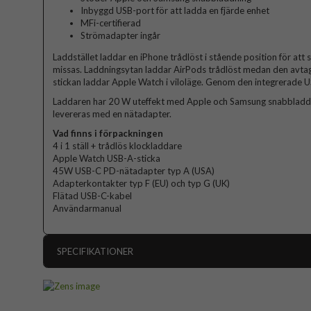
Inbyggd USB-port för att ladda en fjärde enhet
MFi-certifierad
Strömadapter ingår
Laddstället laddar en iPhone trådlöst i stående position för att se
missas. Laddningsytan laddar AirPods trådlöst medan den avta
stickan laddar Apple Watch i viloläge. Genom den integrerade U
Laddaren har 20 W uteffekt med Apple och Samsung snabbladdn
levereras med en nätadapter.
Vad finns i förpackningen
4 i 1 ställ + trådlös klockladdare
Apple Watch USB-A-sticka
45W USB-C PD-nätadapter typ A (USA)
Adapterkontakter typ F (EU) och typ G (UK)
Flätad USB-C-kabel
Användarmanual
SPECIFIKATIONER
Artikelnummer
Produkttyp