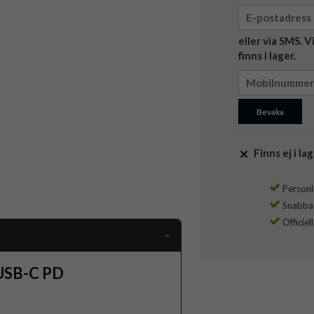
eller via SMS. 
finns i lager.
Bevaka
Finns ej i lag
Personli
Snabba l
Officiel
 USB-C PD