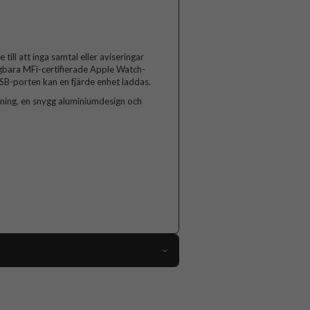
 till att inga samtal eller aviseringar
gbara MFi-certifierade Apple Watch-
SB-porten kan en fjärde enhet laddas.
ing, en snygg aluminiumdesign och
85776
Trådlös Laddare