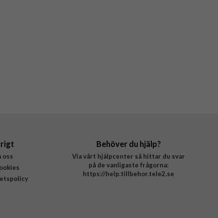
rigt
Behöver du hjälp?
 oss
Via vårt hjälpcenter så hittar du svar
på de vanligaste frågorna:
ookies
https://help.tillbehor.tele2.se
tetspolicy