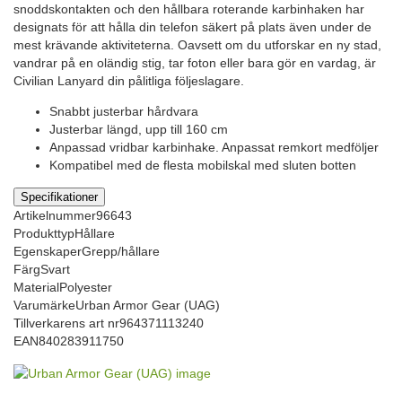
snoddskontakten och den hållbara roterande karbinhaken har
designats för att hålla din telefon säkert på plats även under de
mest krävande aktiviteterna. Oavsett om du utforskar en ny stad,
vandrar på en oländig stig, tar foton eller bara gör en vardag, är
Civilian Lanyard din pålitliga följeslagare.
Snabbt justerbar hårdvara
Justerbar längd, upp till 160 cm
Anpassad vridbar karbinhake. Anpassat remkort medföljer
Kompatibel med de flesta mobilskal med sluten botten
Specifikationer
Artikelnummer
96643
Produkttyp
Hållare
Egenskaper
Grepp/hållare
Färg
Svart
Material
Polyester
Varumärke
Urban Armor Gear (UAG)
Tillverkarens art nr
964371113240
EAN
840283911750