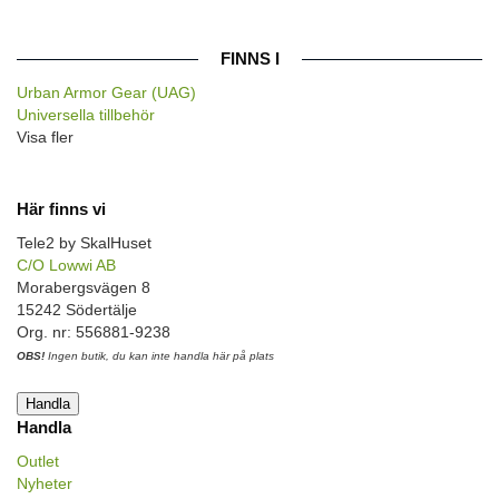
FINNS I
Urban Armor Gear (UAG)
Universella tillbehör
Visa fler
Här finns vi
Tele2 by SkalHuset
C/O Lowwi AB
Morabergsvägen 8
15242 Södertälje
Org. nr: 556881-9238
OBS!
Ingen butik, du kan inte handla här på plats
Handla
Handla
Outlet
Nyheter