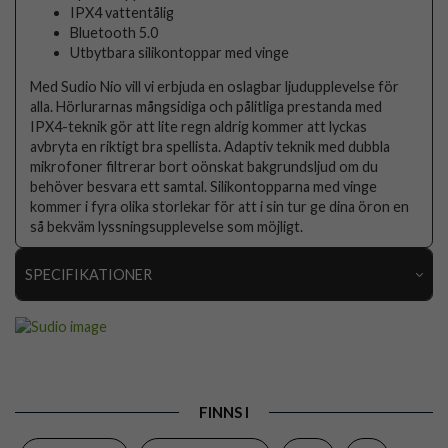
IPX4 vattentålig
Bluetooth 5.0
Utbytbara silikontoppar med vinge
Med Sudio Nio vill vi erbjuda en oslagbar ljudupplevelse för
alla. Hörlurarnas mångsidiga och pålitliga prestanda med
IPX4-teknik gör att lite regn aldrig kommer att lyckas
avbryta en riktigt bra spellista. Adaptiv teknik med dubbla
mikrofoner filtrerar bort oönskat bakgrundsljud om du
behöver besvara ett samtal. Silikontopparna med vinge
kommer i fyra olika storlekar för att i sin tur ge dina öron en
så bekväm lyssningsupplevelse som möjligt.
SPECIFIKATIONER
Artikelnummer
95785
Produkttyp
Hörlurar
Egenskaper
Trådlös
FINNS I
Färg
Svart