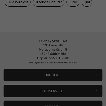
True Wireless
Trådlösa Hörlurar
Sudio
Ljud
Material
Plast
Varumärke
Sudio
Tillverkarens art nr
NIOBLK
EAN
7350071383148
Tele2 by SkalHuset
C/O Lowwi AB
Morabergsvägen 8
15242 Södertälje
Org. nr: 556881-9238
OBS!
Ingen butik, du kan inte handla här på plats
HANDLA
Outlet
Nyheter
KUNDSERVICE
Varumärken
Kundservice
Specialkategorier
90 dagars öppet köp