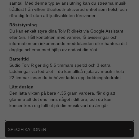
samtal. Med denna typ av anslutning kan du streama musik
trådlöst från vilken Bluetooth-aktiverad enhet som helst, och
röra dig fritt utan att ljudkvaliteten försvinner.
Röststyrning
Du kan enkelt styra dina Tolv R direkt via Google Assistant
eller Siri. Håll kontakten med vänner, få aviseringar och
information om inkommande meddelanden eller hantera ditt
dagliga schema med hjälp av endast din röst.
Batteritid
Sudio Tolv R ger dig 5,5 timmars speltid och 3 extra
laddningar via fodralet – du kan alltså njuta av musik i hela
22 timmar innan du behöver ladda upp laddningsfodralet.
Lätt design
Den lätta vikten på bara 4,35 gram vardera, får dig att
glömma att det ens finns något i ditt öra, och du kan
koncentrera dig fullt ut på din musik vart du än går.
SPECIFIKATIONER