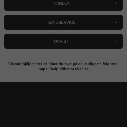
HANDLA
Outlet
Nyheter
KUNDSERVICE
Varumärken
Kundservice
Specialkategorier
90 dagars öppet köp
ÖVRIGT
Köpevillkor
Om oss
Retur
Om cookies
Via vårt hjälpcenter så hittar du svar på de vanligaste frågorna:
Integritetspolicy
https://help.tillbehor.tele2.se