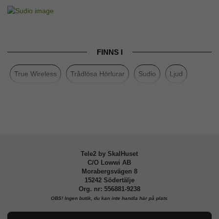
Artikelnummer
107437
Produkttyp
Hörlurar
Egenskaper
Trådlös
FINNS I
Färg
Vit
True Wireless
Trådlösa Hörlurar
Sudio
Ljud
Varumärke
Sudio
Tillverkarens art nr
TLRWHT
EAN
7350071383513
Tele2 by SkalHuset
C/O Lowwi AB
Morabergsvägen 8
15242 Södertälje
Org. nr: 556881-9238
OBS!
Ingen butik, du kan inte handla här på plats