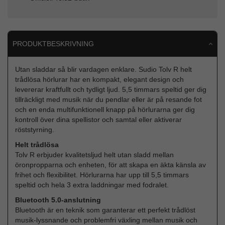
PRODUKTBESKRIVNING
Utan sladdar så blir vardagen enklare. Sudio Tolv R helt
trådlösa hörlurar har en kompakt, elegant design och
levererar kraftfullt och tydligt ljud. 5,5 timmars speltid ger dig
tillräckligt med musik när du pendlar eller är på resande fot
och en enda multifunktionell knapp på hörlurarna ger dig
kontroll över dina spellistor och samtal eller aktiverar
röststyrning.
Helt trådlösa
Tolv R erbjuder kvalitetsljud helt utan sladd mellan
öronpropparna och enheten, för att skapa en äkta känsla av
frihet och flexibilitet. Hörlurarna har upp till 5,5 timmars
speltid och hela 3 extra laddningar med fodralet.
Bluetooth 5.0-anslutning
Bluetooth är en teknik som garanterar ett perfekt trådlöst
musik-lyssnande och problemfri växling mellan musik och