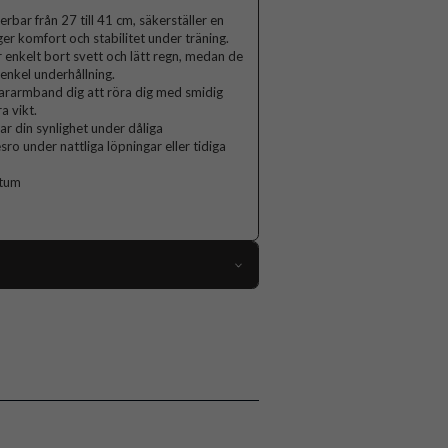
rbar från 27 till 41 cm, säkerställer en
ger komfort och stabilitet under träning.
r enkelt bort svett och lätt regn, medan de
enkel underhållning.
ararmband dig att röra dig med smidig
a vikt.
r din synlighet under dåliga
sro under nattliga löpningar eller tidiga
 tum
112256
Armband
Svart
Spigen
AMP07187