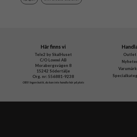
EAN
Här finns vi
Handl
Tele2 by SkalHuset
Outlet
C/O Lowwi AB
Nyhete
Morabergsvägen 8
Varumärk
15242 Södertälje
Specialkate
Org. nr: 556881-9238
OBS!
Ingen butik, du kan inte handla här på plats