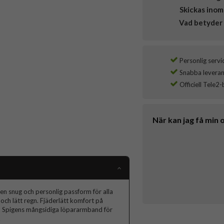
Skickas inom
Vad betyder 
Personlig servi
Snabba leverans
Officiell Tele2-
När kan jag få min 
 en snug och personlig passform för alla
 och lätt regn. Fjäderlätt komfort på
 med Spigens mångsidiga löpararmband för
.