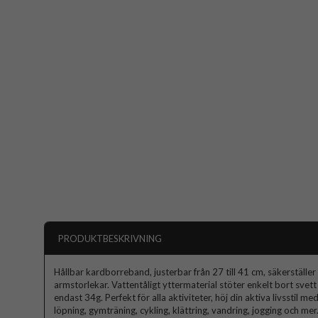
PRODUKTBESKRIVNING
Hållbar kardborreband, justerbar från 27 till 41 cm, säkerställer
armstorlekar. Vattentåligt yttermaterial stöter enkelt bort svett
endast 34g. Perfekt för alla aktiviteter, höj din aktiva livsstil
löpning, gymträning, cykling, klättring, vandring, jogging och mer