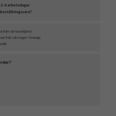
 2-6 arbetsdagar
beställningsvara?
ce från vår kundtjänst
er från vårt lager i Sverige
butik
order?