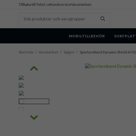
Tillbaka till Tele2.se
Kundservice
Varumärken
MOBILTILLBEHÖR
SURFPLAT
Startsida
/
Varumärken
/
Spigen
/
Sportarmband Dynamic Shield A703 