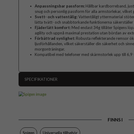
Anpassningsbar passform:
Hållbar kardborreband, juste
snug och personlig passform för alla armstorlekar, vilket 
Svett- och vattentålig:
Vattentåligt yttermaterial stöte
lätta tvätt- och snabbtorkande funktionerna säkerställer 
Fjäderlätt komfort:
Med endast 34g tillåter Spigens löp
agility och uppnå maximal prestation utan bördan av extr
Förbättrad synlighet:
Robusta reflekterande remsor öka
ljusförhållanden, vilket säkerställer din säkerhet och sinne
morgonträningar.
Kompatibel med telefoner med skärmstorlek upp till 6,9
SPECIFIKATIONER
Artikelnummer
Produkttyp
Färg
FINNS I
Varumärke
Tillverkarens art nr
Spigen
Universella tillbehör