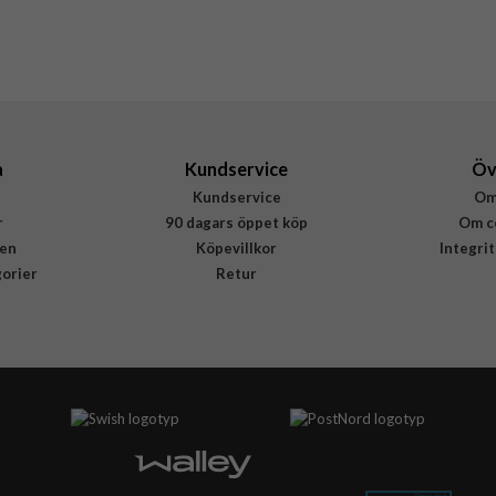
8809971220767
a
Kundservice
Öv
Kundservice
Om
r
90 dagars öppet köp
Om c
en
Köpevillkor
Integri
gorier
Retur