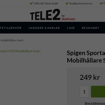
Officiell Tele2-butik
Snabba leveranser
P
TETILLBEHÖR
LADDARE & KABLAR
LJUD
BEGAGNAT
Mobilhållare Svart
Spigen Sport
Mobilhållare 
249 kr
Beställning