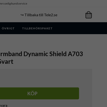
ersonlig kundservice
↪️ Tillbaka till Tele2.se
ÖVRIGT
TILLBEHÖRSPAKET
armband Dynamic Shield A703
Svart
KÖP
svara