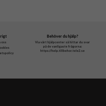
rigt
Behöver du hjälp?
 oss
Via vårt hjälpcenter så hittar du svar
på de vanligaste frågorna:
ookies
https://help.tillbehor.tele2.se
tetspolicy