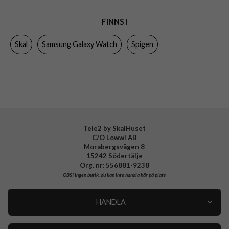
Produkttyp
Skal
FINNS I
Egenskaper
Trådlös laddning-kompatibel
Skal
Samsung Galaxy Watch
Spigen
Färg
Roseguld
Material
Mjukplast (TPU)
Varumärke
Spigen
Tillverkarens art nr
ACS01928
EAN
8809710758117
Tele2 by SkalHuset
C/O Lowwi AB
Morabergsvägen 8
15242 Södertälje
Org. nr: 556881-9238
OBS!
Ingen butik, du kan inte handla här på plats
HANDLA
Outlet