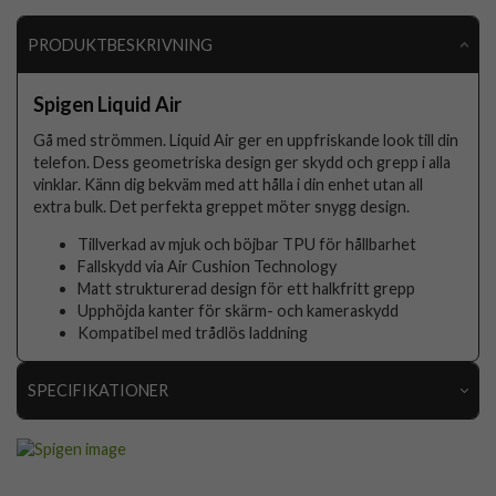
PRODUKTBESKRIVNING
Spigen Liquid Air
Gå med strömmen. Liquid Air ger en uppfriskande look till din
telefon. Dess geometriska design ger skydd och grepp i alla
vinklar. Känn dig bekväm med att hålla i din enhet utan all
extra bulk. Det perfekta greppet möter snygg design.
Tillverkad av mjuk och böjbar TPU för hållbarhet
Fallskydd via Air Cushion Technology
Matt strukturerad design för ett halkfritt grepp
Upphöjda kanter för skärm- och kameraskydd
Kompatibel med trådlös laddning
SPECIFIKATIONER
Artikelnummer
58989
Passar till
Samsung Galaxy Watch3 41mm