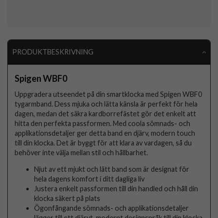
PRODUKTBESKRIVNING
Spigen WBF0
Uppgradera utseendet på din smartklocka med Spigen WBF0
tygarmband. Dess mjuka och lätta känsla är perfekt för hela
dagen, medan det säkra kardborrefästet gör det enkelt att
hitta den perfekta passformen. Med coola sömnads- och
applikationsdetaljer ger detta band en djärv, modern touch
till din klocka. Det är byggt för att klara av vardagen, så du
behöver inte välja mellan stil och hållbarhet.
Njut av ett mjukt och lätt band som är designat för
hela dagens komfort i ditt dagliga liv
Justera enkelt passformen till din handled och håll din
klocka säkert på plats
Ögonfångande sömnads- och applikationsdetaljer
lägger till ett djärvt, modernt designspråk till din klocka