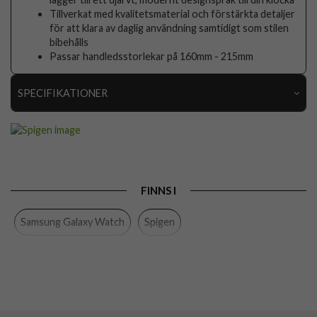
Tillverkat med kvalitetsmaterial och förstärkta detaljer
för att klara av daglig användning samtidigt som stilen
bibehålls
Passar handledsstorlekar på 160mm - 215mm
SPECIFIKATIONER
Artikelnummer
112283
Produkttyp
Armband
Färg
Blå
FINNS I
Material
Tyg
Samsung Galaxy Watch
Spigen
Varumärke
Spigen
Tillverkarens art nr
AMP10148
EAN
8800283312829