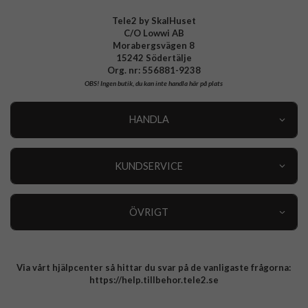
Tele2 by SkalHuset
C/O Lowwi AB
Morabergsvägen 8
15242 Södertälje
Org. nr: 556881-9238
OBS!
Ingen butik, du kan inte handla här på plats
HANDLA
Outlet
Nyheter
KUNDSERVICE
Varumärken
Kundservice
Specialkategorier
90 dagars öppet köp
ÖVRIGT
Köpevillkor
Om oss
Retur
Om cookies
Via vårt hjälpcenter så hittar du svar på de vanligaste frågorna:
Integritetspolicy
https://help.tillbehor.tele2.se