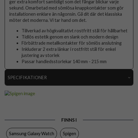
ger extra komfort samtidigt som det fångar blickar varje
sekund. Omarbetad med sömlösa knappkontakter som gör
installationen enklare än någonsin. Gå dit där det klassiska
möter det moderna. Vi tar hand om det.
Tillverkad av högkvalitativt rostfritt stål för hållbarhet
Tidlös estetik genom en slank och modern design
Förbättrade metallkontakter för sömlös anslutning
Inkluderar 2 extra länkar i rostfritt stål för enkel
justering av storlek
Passar handledsstorlekar 140 mm - 215 mm
SPECIFIKATIONER
Artikelnummer
116693
Produkttyp
Armband
Färg
Silver
FINNS I
Material
Rostfritt stål
Samsung Galaxy Watch
Spigen
Varumärke
Spigen