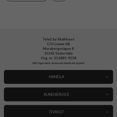
Tillverkarens art nr
AMP08823
EAN
8809971236485
Tele2 by SkalHuset
C/O Lowwi AB
Morabergsvägen 8
15242 Södertälje
Org. nr: 556881-9238
OBS!
Ingen butik, du kan inte handla här på plats
HANDLA
Outlet
Nyheter
KUNDSERVICE
Varumärken
Kundservice
Specialkategorier
90 dagars öppet köp
ÖVRIGT
Köpevillkor