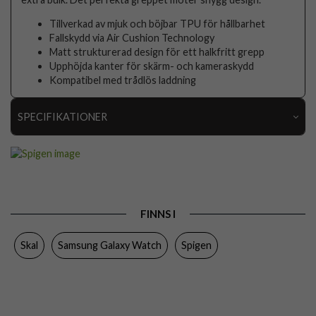
Tillverkad av mjuk och böjbar TPU för hållbarhet
Fallskydd via Air Cushion Technology
Matt strukturerad design för ett halkfritt grepp
Upphöjda kanter för skärm- och kameraskydd
Kompatibel med trådlös laddning
SPECIFIKATIONER
Artikelnummer
63694
Passar till
Samsung Galaxy Watch 4 Classic 46mm
Produkttyp
Skal
FINNS I
Egenskaper
Stöttålig
Skal
Samsung Galaxy Watch
Spigen
Färg
Svart
Material
Mjukplast (TPU)
Varumärke
Spigen