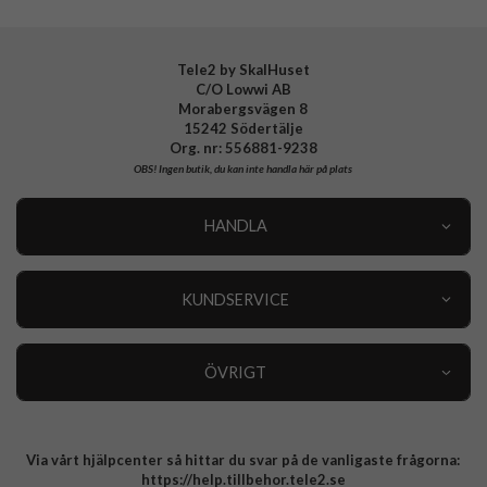
Tillverkarens art nr
ACS03140
EAN
8809756649103
Tele2 by SkalHuset
C/O Lowwi AB
Morabergsvägen 8
15242 Södertälje
Org. nr: 556881-9238
OBS!
Ingen butik, du kan inte handla här på plats
HANDLA
Outlet
Nyheter
KUNDSERVICE
Varumärken
Kundservice
Specialkategorier
90 dagars öppet köp
ÖVRIGT
Köpevillkor
Om oss
Retur
Om cookies
Via vårt hjälpcenter så hittar du svar på de vanligaste frågorna:
Integritetspolicy
https://help.tillbehor.tele2.se