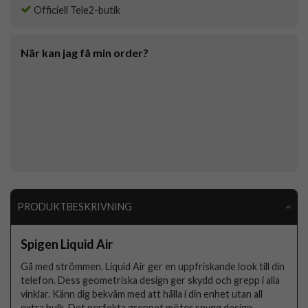
Officiell Tele2-butik
När kan jag få min order?
PRODUKTBESKRIVNING
Spigen Liquid Air
Gå med strömmen. Liquid Air ger en uppfriskande look till din
telefon. Dess geometriska design ger skydd och grepp i alla
vinklar. Känn dig bekväm med att hålla i din enhet utan all
extra bulk. Det perfekta greppet möter snygg design.