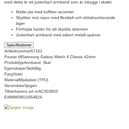
med detta är ett justerbart armband som är inbyggt i skalet.
Matte-yta med kolfiber-accenter
Skyddar mot repor med flexibelt och stötabsorberande
lager
Förhöjda kanter för att skydda skärmen
Justerbart armband med säkert metall-spänne
Specifikationer
Artikelnummer
67161
Passar till
Samsung Galaxy Watch 4 Classic 42mm
Produkttyp
Armband, Skal
Egenskaper
Stöttålig
Färg
Svart
Material
Mjukplast (TPU)
Varumärke
Spigen
Tillverkarens art nr
ACS03833
EAN
8809811854824