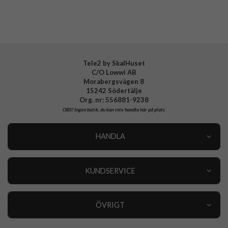
Material
Mjukplast (TPU)
Varumärke
Spigen
Tillverkarens art nr
ACS05399
EAN
8809811868241
Tele2 by SkalHuset
C/O Lowwi AB
Morabergsvägen 8
15242 Södertälje
Org. nr: 556881-9238
OBS!
Ingen butik, du kan inte handla här på plats
HANDLA
Outlet
Nyheter
KUNDSERVICE
Varumärken
Kundservice
Specialkategorier
90 dagars öppet köp
ÖVRIGT
Köpevillkor
Om oss
Retur