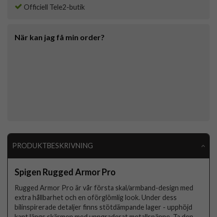
Officiell Tele2-butik
När kan jag få min order?
PRODUKTBESKRIVNING
Spigen Rugged Armor Pro
Rugged Armor Pro är vår första skal/armband-design med
extra hållbarhet och en oförglömlig look. Under dess
bilinspirerade detaljer finns stötdämpande lager - upphöjd
kant längs skärmen med uppgraderat metallspänne. Ta den