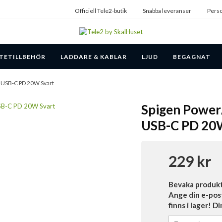
Officiell Tele2-butik
Snabba leveranser
Perso
TETILLBEHÖR
LADDARE & KABLAR
LJUD
BEGAGNAT
 USB-C PD 20W Svart
Spigen Power
USB-C PD 20
229 kr
Bevaka produk
Ange din e-pos
finns i lager! D