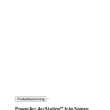
Produktbeskrivning
PowerArc ArcStation™ från Spigen