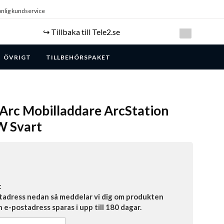
nlig kundservice
↪️ Tillbaka till Tele2.se
ÖVRIGT
TILLBEHÖRSPAKET
Arc Mobilladdare ArcStation
W Svart
t
tadress nedan så meddelar vi dig om produkten
in e-postadress sparas i upp till 180 dagar.