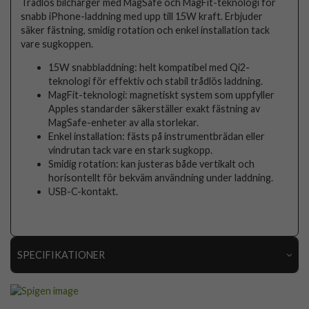
Trådlös bilcharger med MagSafe och MagFit-teknologi för
snabb iPhone-laddning med upp till 15W kraft. Erbjuder
säker fästning, smidig rotation och enkel installation tack
vare sugkoppen.
15W snabbladdning: helt kompatibel med Qi2-
teknologi för effektiv och stabil trådlös laddning.
MagFit-teknologi: magnetiskt system som uppfyller
Apples standarder säkerställer exakt fästning av
MagSafe-enheter av alla storlekar.
Enkel installation: fästs på instrumentbrädan eller
vindrutan tack vare en stark sugkopp.
Smidig rotation: kan justeras både vertikalt och
horisontellt för bekväm användning under laddning.
USB-C-kontakt.
SPECIFIKATIONER
Artikelnummer
112219
Produkttyp
Bilhållare, Trådlös Laddare