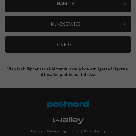
HANDLA
Outlet
Nyheter
KUNDSERVICE
Varumärken
Kundservice
Specialkategorier
90 dagars öppet köp
ÖVRIGT
Köpevillkor
Om oss
Retur
Om cookies
Via vårt hjälpcenter så hittar du svar på de vanligaste frågorna:
Integritetspolicy
https://help.tillbehor.tele2.se