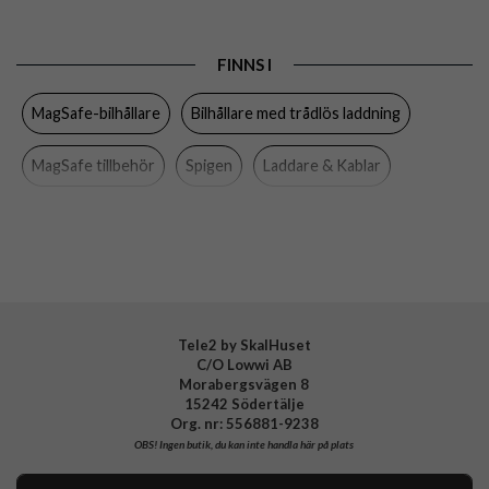
Egenskaper
MagSafe-kompatibel, Trådlös laddning
FINNS I
Färg
Svart
MagSafe-bilhållare
Bilhållare med trådlös laddning
Varumärke
Spigen
Tillverkarens art nr
ACP08544
MagSafe tillbehör
Spigen
Laddare & Kablar
EAN
8809971233965
Tele2 by SkalHuset
C/O Lowwi AB
Morabergsvägen 8
15242 Södertälje
Org. nr: 556881-9238
OBS!
Ingen butik, du kan inte handla här på plats