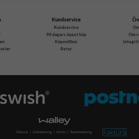
a
Kundservice
Öv
Kundservice
Om
r
90 dagars öppet köp
Om c
en
Köpevillkor
Integri
gorier
Retur