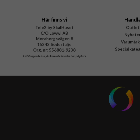
Här finns vi
Handl
Tele2 by SkalHuset
Outlet
C/O Lowwi AB
Nyhete
Morabergsvägen 8
Varumärk
15242 Södertälje
Specialkate
Org. nr: 556881-9238
OBS!
Ingen butik, du kan inte handla här på plats