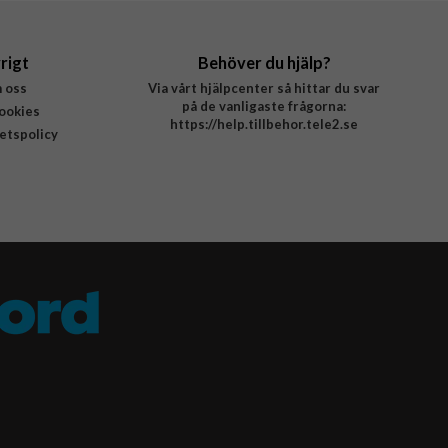
rigt
Behöver du hjälp?
 oss
Via vårt hjälpcenter så hittar du svar
på de vanligaste frågorna:
ookies
https://help.tillbehor.tele2.se
tetspolicy