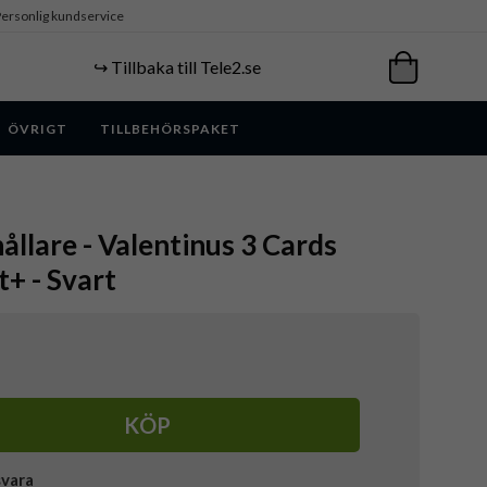
ersonlig kundservice
↪️ Tillbaka till Tele2.se
ÖVRIGT
TILLBEHÖRSPAKET
ållare - Valentinus 3 Cards
+ - Svart
KÖP
svara