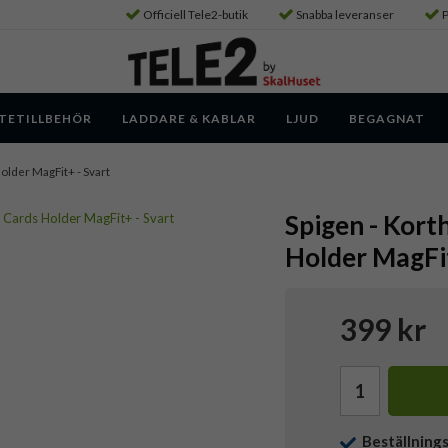
Officiell Tele2-butik
Snabba leveranser
P
TETILLBEHÖR
LADDARE & KABLAR
LJUD
BEGAGNAT
Holder MagFit+ - Svart
Spigen - Korth
Holder MagFit
399 kr
Beställning