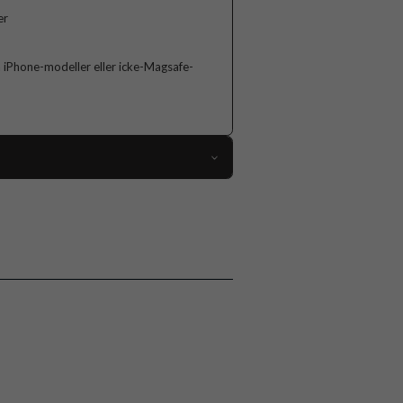
er
iPhone-modeller eller icke-Magsafe-
112233
Korthållare
Kortfack, MagSafe-kompatibel
Svart
Spigen
AFA06866
8809896751902