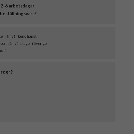
 2-6 arbetsdagar
beställningsvara?
ce från vår kundtjänst
er från vårt lager i Sverige
butik
order?