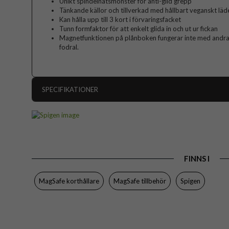
Unikt spindelnätsmönster för anti-glid grepp
Tänkande källor och tillverkad med hållbart veganskt läd
Kan hålla upp till 3 kort i förvaringsfacket
Tunn formfaktor för att enkelt glida in och ut ur fickan
Magnetfunktionen på plånboken fungerar inte med andra 
fodral.
SPECIFIKATIONER
Artikelnummer
Produkttyp
Egenskaper
FINNS I
Färg
Varumärke
MagSafe korthållare
MagSafe tillbehör
Spigen
Tillverkarens art nr
EAN