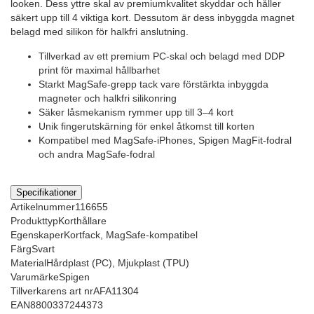
looken. Dess yttre skal av premiumkvalitet skyddar och håller
säkert upp till 4 viktiga kort. Dessutom är dess inbyggda magnet
belagd med silikon för halkfri anslutning.
Tillverkad av ett premium PC-skal och belagd med DDP
print för maximal hållbarhet
Starkt MagSafe-grepp tack vare förstärkta inbyggda
magneter och halkfri silikonring
Säker låsmekanism rymmer upp till 3–4 kort
Unik fingerutskärning för enkel åtkomst till korten
Kompatibel med MagSafe-iPhones, Spigen MagFit-fodral
och andra MagSafe-fodral
Specifikationer
Artikelnummer
116655
Produkttyp
Korthållare
Egenskaper
Kortfack, MagSafe-kompatibel
Färg
Svart
Material
Hårdplast (PC), Mjukplast (TPU)
Varumärke
Spigen
Tillverkarens art nr
AFA11304
EAN
8800337244373