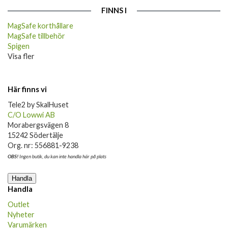
FINNS I
MagSafe korthållare
MagSafe tillbehör
Spigen
Visa fler
Här finns vi
Tele2 by SkalHuset
C/O Lowwi AB
Morabergsvägen 8
15242 Södertälje
Org. nr: 556881-9238
OBS!
Ingen butik, du kan inte handla här på plats
Handla
Handla
Outlet
Nyheter
Varumärken