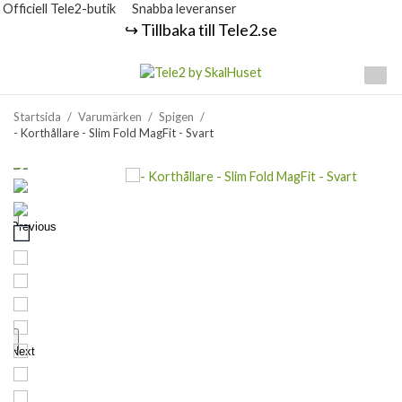
Officiell Tele2-butik
Snabba leveranser
↪️ Tillbaka till Tele2.se
Startsida
/
Varumärken
/
Spigen
/
- Korthållare - Slim Fold MagFit - Svart
Previous
Next