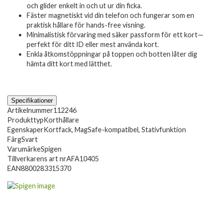
och glider enkelt in och ut ur din ficka.
Fäster magnetiskt vid din telefon och fungerar som en
praktisk hållare för hands-free visning.
Minimalistisk förvaring med säker passform för ett kort—
perfekt för ditt ID eller mest använda kort.
Enkla åtkomstöppningar på toppen och botten låter dig
hämta ditt kort med lätthet.
Specifikationer
Artikelnummer
112246
Produkttyp
Korthållare
Egenskaper
Kortfack, MagSafe-kompatibel, Stativfunktion
Färg
Svart
Varumärke
Spigen
Tillverkarens art nr
AFA10405
EAN
8800283315370