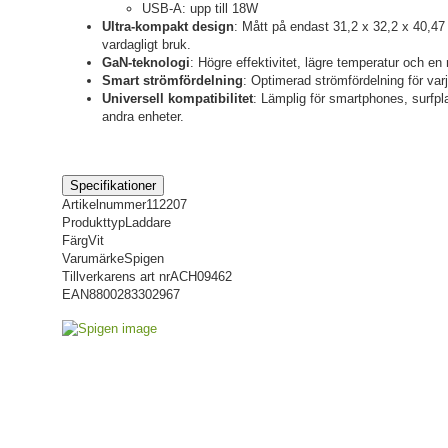
USB-A: upp till 18W
Ultra-kompakt design
: Mått på endast 31,2 x 32,2 x 40,47 
vardagligt bruk.
GaN-teknologi
: Högre effektivitet, lägre temperatur och en
Smart strömfördelning
: Optimerad strömfördelning för var
Universell kompatibilitet
: Lämplig för smartphones, surfpla
andra enheter.
Specifikationer
Artikelnummer
112207
Produkttyp
Laddare
Färg
Vit
Varumärke
Spigen
Tillverkarens art nr
ACH09462
EAN
8800283302967