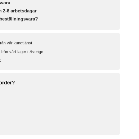
svara
m 2-6 arbetsdagar
beställningsvara?
från vår kundtjänst
från vårt lager i Sverige
k
 order?