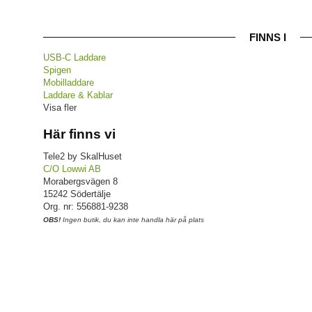
FINNS I
USB-C Laddare
Spigen
Mobilladdare
Laddare & Kablar
Visa fler
Här finns vi
Tele2 by SkalHuset
C/O Lowwi AB
Morabergsvägen 8
15242 Södertälje
Org. nr: 556881-9238
OBS!
Ingen butik, du kan inte handla här på plats