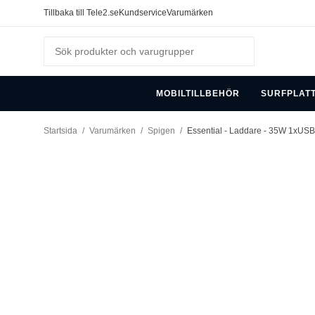
Tillbaka till Tele2.se
Kundservice
Varumärken
MOBILTILLBEHÖR
SURFPLAT
Startsida
/
Varumärken
/
Spigen
/
Essential - Laddare - 35W 1xUSB