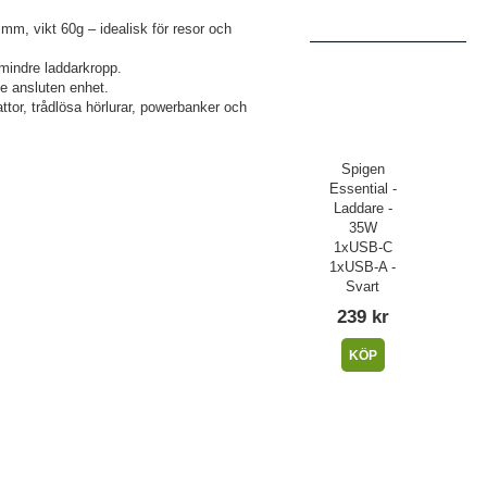
mm, vikt 60g – idealisk för resor och
 mindre laddarkropp.
je ansluten enhet.
ttor, trådlösa hörlurar, powerbanker och
Spigen
Essential -
Laddare -
35W
1xUSB-C
1xUSB-A -
Svart
239 kr
KÖP