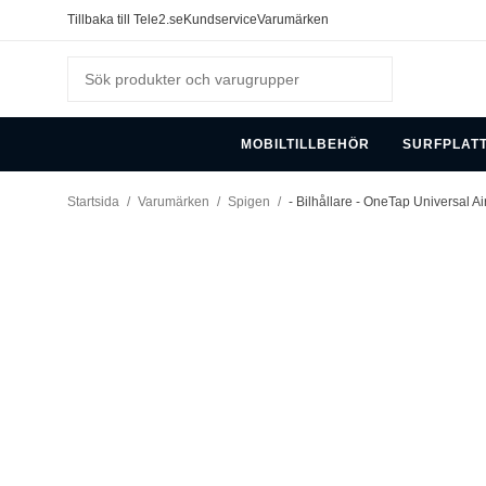
Tillbaka till Tele2.se
Kundservice
Varumärken
MOBILTILLBEHÖR
SURFPLAT
Startsida
/
Varumärken
/
Spigen
/
- Bilhållare - OneTap Universal A