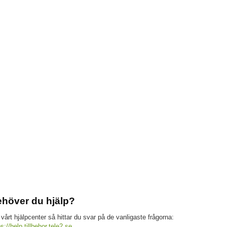
höver du hjälp?
 vårt hjälpcenter så hittar du svar på de vanligaste frågorna:
ps://help.tillbehor.tele2.se