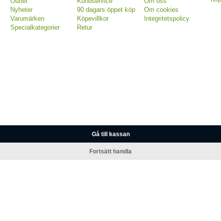
Outlet
Kundservice
Om oss
Nyheter
90 dagars öppet köp
Om cookies
Varumärken
Köpevillkor
Integritetspolicy
Specialkategorier
Retur
Gå till kassan
Fortsätt handla