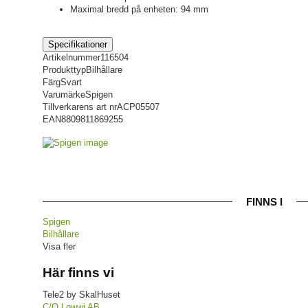
Maximal bredd på enheten: 94 mm
Specifikationer
Artikelnummer
116504
Produkttyp
Bilhållare
Färg
Svart
Varumärke
Spigen
Tillverkarens art nr
ACP05507
EAN
8809811869255
FINNS I
Spigen
Bilhållare
Visa fler
Här finns vi
Tele2 by SkalHuset
C/O Lowwi AB