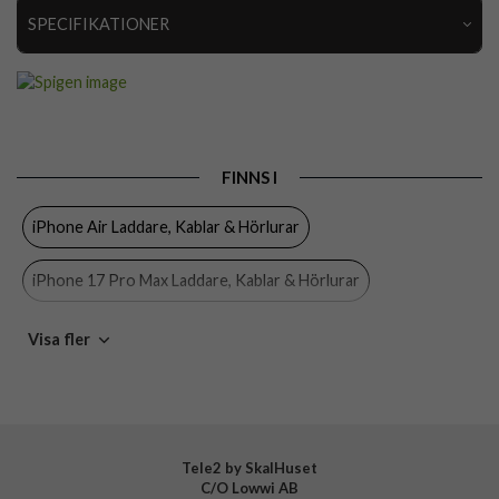
SPECIFIKATIONER
Artikelnummer
69413
Produkttyp
Bilhållare
Egenskaper
MagSafe-kompatibel
FINNS I
Färg
Svart
iPhone Air Laddare, Kablar & Hörlurar
Material
Metall, Plast
Varumärke
Spigen
iPhone 17 Pro Max Laddare, Kablar & Hörlurar
Tillverkarens art nr
ACP03809
iPhone 17 Pro Laddare, Kablar & Hörlurar
Visa fler
EAN
8809811854572
iPhone 17 Laddare, Kablar & Hörlurar
iPhone 16 Pro Max Laddare, Kablar & Hörlurar
Tele2 by SkalHuset
C/O Lowwi AB
iPhone 16 Pro Laddare, Kablar & Hörlurar