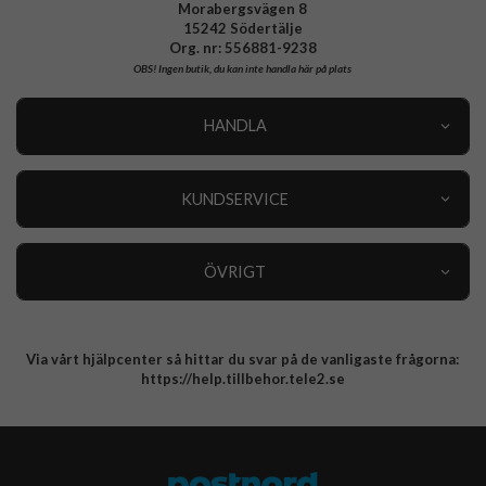
Morabergsvägen 8
15242 Södertälje
iPhone 16 Plus Laddare, Kablar & Hörlurar
Org. nr: 556881-9238
OBS!
Ingen butik, du kan inte handla här på plats
iPhone 16 Laddare, Kablar & Hörlurar
MagSafe-bilhållare
HANDLA
iPhone 15 Pro Max Laddare, Kablar & Hörlurar
Outlet
Nyheter
KUNDSERVICE
Varumärken
Kundservice
Specialkategorier
90 dagars öppet köp
ÖVRIGT
Köpevillkor
Om oss
Retur
Om cookies
Via vårt hjälpcenter så hittar du svar på de vanligaste frågorna:
Integritetspolicy
https://help.tillbehor.tele2.se