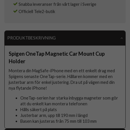
Snabba leveranser från vårt lager i Sverige
Officiell Tele2-butik
PRODUKTBESKRIVNING
Spigen OneTap Magnetic Car Mount Cup
Holder
Montera din MagSafe-iPhone med en ett enkelt drag med
Spigens senaste OneTap-serie. Hållaren kommer med en
justerbar arm för enkel justering. Dra ut på vägen med din
nya flytande iPhone!
OneTap-serien har starka inbygga magneter som gör
att du enkelt kan montera telefonen
Hålls säkert på plats
Justerbar arm, upp till 190 mm i längd
Basen kan justeras från 75 mm till 103 mm