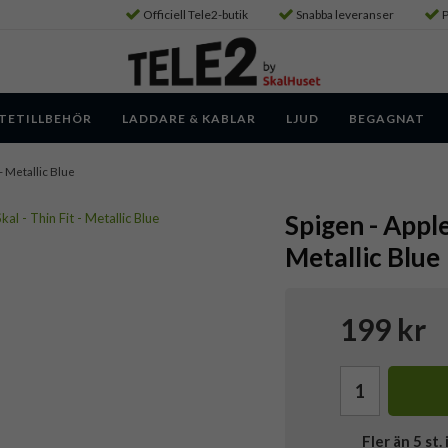
Officiell Tele2-butik
Snabba leveranser
P
TETILLBEHÖR
LADDARE & KABLAR
LJUD
BEGAGNAT
- Metallic Blue
Spigen - Appl
Metallic Blue
199 kr
Fler än 5 st. 