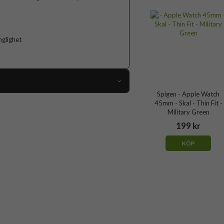
nglighet
Spigen - Apple Watch
71290
45mm - Skal - Thin Fit -
Military Green
Apple Watch 45mm
199 kr
Skal
KÖP
Slimmad
Blå
Hårdplast (PC)
Spigen
ACS04176