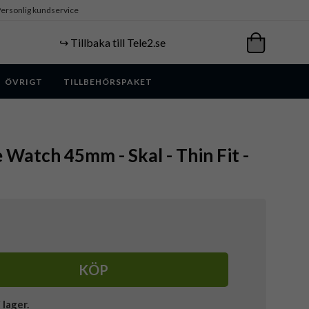
ersonlig kundservice
↪️ Tillbaka till Tele2.se
ÖVRIGT
TILLBEHÖRSPAKET
e Watch 45mm - Skal - Thin Fit -
KÖP
i lager.