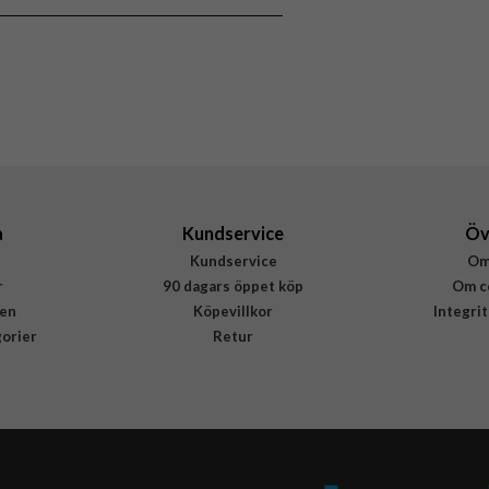
8809811857610
a
Kundservice
Öv
Kundservice
Om
r
90 dagars öppet köp
Om c
en
Köpevillkor
Integri
gorier
Retur