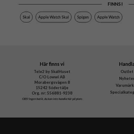
EAN
FINNS I
Skal
Apple Watch Skal
Spigen
Apple Watch
Här finns vi
Handl
Tele2 by SkalHuset
Outlet
C/O Lowwi AB
Nyhete
Morabergsvägen 8
Varumärk
15242 Södertälje
Specialkate
Org. nr: 556881-9238
OBS!
Ingen butik, du kan inte handla här på plats