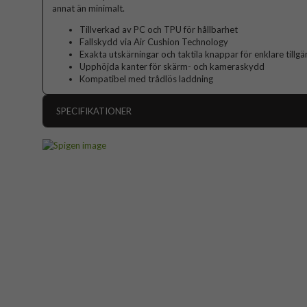
annat än minimalt.
Tillverkad av PC och TPU för hållbarhet
Fallskydd via Air Cushion Technology
Exakta utskärningar och taktila knappar för enklare tillgä
Upphöjda kanter för skärm- och kameraskydd
Kompatibel med trådlös laddning
SPECIFIKATIONER
Artikelnummer
Passar till
Produkttyp
Egenskaper
Färg
Material
Varumärke
Tillverkarens art nr