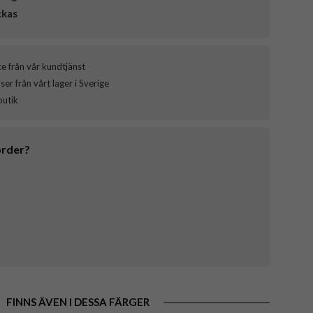
ckas
ce från vår kundtjänst
er från vårt lager i Sverige
butik
order?
FINNS ÄVEN I DESSA FÄRGER