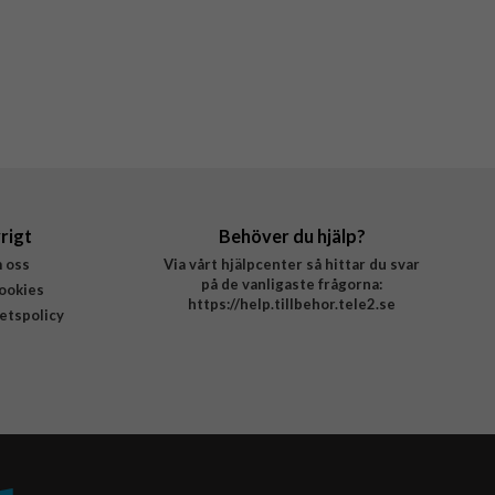
rigt
Behöver du hjälp?
 oss
Via vårt hjälpcenter så hittar du svar
på de vanligaste frågorna:
ookies
https://help.tillbehor.tele2.se
tetspolicy