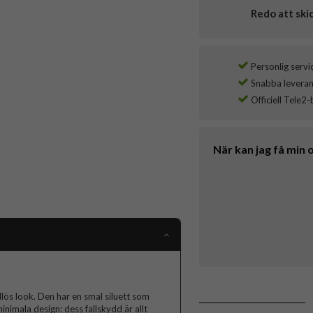
Redo att ski
Personlig servi
Snabba leverans
Officiell Tele2-
När kan jag få min 
idlös look. Den har en smal siluett som
nimala design: dess fallskydd är allt