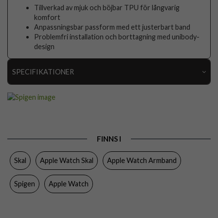
Tillverkad av mjuk och böjbar TPU för långvarig
komfort
Anpassningsbar passform med ett justerbart band
Problemfri installation och borttagning med unibody-
design
SPECIFIKATIONER
Artikelnummer
80916
Passar till
Apple Watch 45mm
Produkttyp
Armband, Skal
FINNS I
Egenskaper
Full size
Skal
Apple Watch Skal
Apple Watch Armband
Färg
Svart
Material
Mjukplast (TPU)
Spigen
Apple Watch
Varumärke
Spigen
Tillverkarens art nr
ACS04182