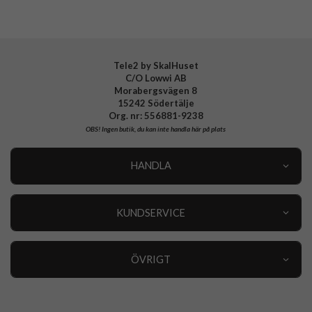
EAN
8809811857672
Tele2 by SkalHuset
C/O Lowwi AB
Morabergsvägen 8
15242 Södertälje
Org. nr: 556881-9238
OBS!
Ingen butik, du kan inte handla här på plats
HANDLA
Outlet
Nyheter
KUNDSERVICE
Varumärken
Kundservice
Specialkategorier
90 dagars öppet köp
ÖVRIGT
Köpevillkor
Om oss
Retur
Om cookies