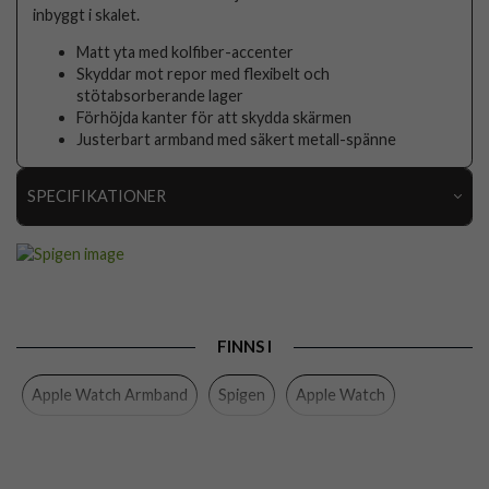
inbyggt i skalet.
Matt yta med kolfiber-accenter
Skyddar mot repor med flexibelt och
stötabsorberande lager
Förhöjda kanter för att skydda skärmen
Justerbart armband med säkert metall-spänne
SPECIFIKATIONER
Artikelnummer
44559
Passar till
Apple Watch 44mm, Apple Watch 45mm
Produkttyp
Armband, Skal
FINNS I
Egenskaper
Stöttålig
Apple Watch Armband
Spigen
Apple Watch
Färg
Svart
Material
Mjukplast (TPU)
Varumärke
Spigen