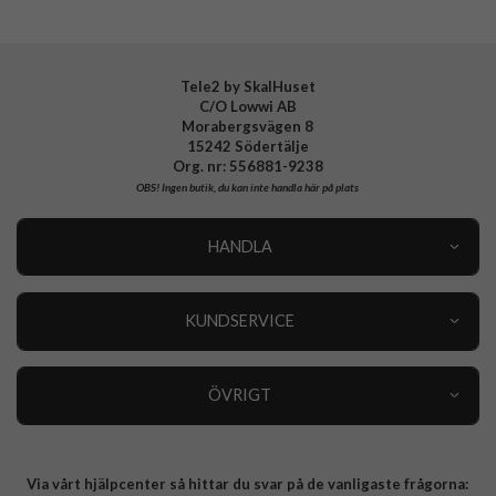
Tillverkarens art nr
062CS25324
EAN
8809613768060
Tele2 by SkalHuset
C/O Lowwi AB
Morabergsvägen 8
15242 Södertälje
Org. nr: 556881-9238
OBS!
Ingen butik, du kan inte handla här på plats
HANDLA
Outlet
Nyheter
KUNDSERVICE
Varumärken
Kundservice
Specialkategorier
90 dagars öppet köp
ÖVRIGT
Köpevillkor
Om oss
Retur
Om cookies
Via vårt hjälpcenter så hittar du svar på de vanligaste frågorna:
Integritetspolicy