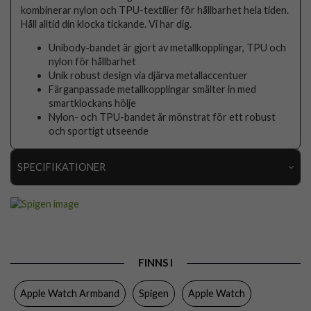
kombinerar nylon och TPU-textilier för hållbarhet hela tiden.
Håll alltid din klocka tickande. Vi har dig.
Unibody-bandet är gjort av metallkopplingar, TPU och
nylon för hållbarhet
Unik robust design via djärva metallaccentuer
Färganpassade metallkopplingar smälter in med
smartklockans hölje
Nylon- och TPU-bandet är mönstrat för ett robust
och sportigt utseende
SPECIFIKATIONER
Artikelnummer
109816
Passar
Apple Watch 44mm, Apple Watch 45mm, Apple
till
Watch 46mm, Apple Watch Ultra 49mm
Produkttyp
Armband
FINNS I
Färg
Blå
Apple Watch Armband
Spigen
Apple Watch
Material
Mjukplast (TPU), Nylon