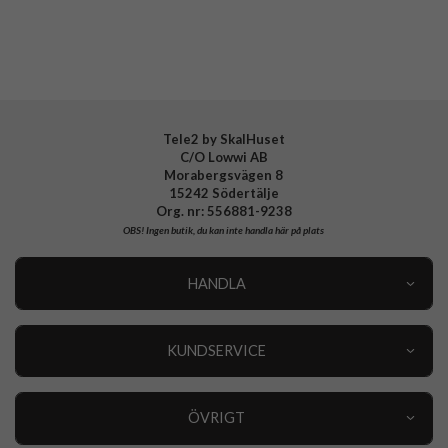
Varumärke
Spigen
Tillverkarens art nr
AMP09103
EAN
8809971239349
Tele2 by SkalHuset
C/O Lowwi AB
Morabergsvägen 8
15242 Södertälje
Org. nr: 556881-9238
OBS!
Ingen butik, du kan inte handla här på plats
HANDLA
Outlet
Nyheter
KUNDSERVICE
Varumärken
Kundservice
Specialkategorier
90 dagars öppet köp
ÖVRIGT
Köpevillkor