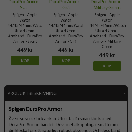
Spigen - Apple
Spigen - Apple
Spigen - Apple
Watch
Watch
Watch
44/45/46mm/Watch
44/45/46mm/Watch
44/45/46mm/Watch
Ultra 49mm -
Ultra 49mm -
Ultra 49mm -
Armband - DuraPro
Armband - DuraPro
Armband - DuraPro
Armor - Svart
Armor - Grå
Armor - Military
Green
449 kr
449 kr
449 kr
KÖP
KÖP
KÖP
PRODUKTBESKRIVNING
Spigen DuraPro Armor
Äventyr som klockverkan. Utrusta din smartklocka med
DuraPro Armor-bandet. Dess metallkopplingar smälter in i
din klocka för ett naturligt robust utseende. Och dess band